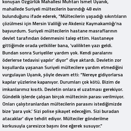
konuşan Özgürlük Mahallesi Muhtarı İsmet Uyanık,
mahallede Suriyeli mültecilerin barındığı 48 evin
bulunduğunu ifade ederek, “Mültecilerin yaşadığı sıkıntıların
çözülmesi için Mersin Valiliği ve Akdeniz Kaymakamlığı’na
başvurdum. Suriyeli mültecilerin hastane masraflarının
devlet tarafından ödenmesini talep ettim. Hastaneye
gittiğimde orada yetkililer bana, ‘valilikten yazı geldi.
Bundan sonra Suriyeliler yardım yok. Kendi paralarını
öderlerse tedavisi yapılır’ diyor” diye aktardı. Devletin zor
koşullarda yaşanan Suriyeli mültecilere yardım etmediğini
vurgulayan Uyanık, şöyle devam etti: “Nereye gidiyorlarsa
kapılar yüzlerine kapanıyor. Durumları çok kötü. Bizim de
imkanlarımız kısıtlı. Devletin onlara el uzatması gerekiyor.
Gündelik işlerde çalışan birçok mültecinin parası verilmiyor.
Onları çalıştıranlardan mültecilerin parasını istediğimizde
bize ‘para yok.’ Sizi polise şikayet edeceğim. Sizi buradan
atacaklar’ diye tehdit ediyor. Mülteciler gönderilme
korkusuyla çaresizce başını öne eğerek susuyor.”