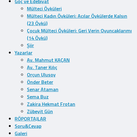
Göç ve Edebiyat
Mülteci Öyküleri
Mülteci Kadın Öyküleri: Acılar Öykülerde Kalsın
(23 Öykü)
Çocuk Mülteci Öyküleri: Geri Verin Oyuncaklarımı
(14 Öykü)
Şiir
Yazarlar
Av. Mahmut KAÇAN
Av. Taner Kılıç
Orçun Ulusoy
Önder Beter
Senar Ataman
Sema Buz
Zakira Hekmat Frotan
Zübeyit Gün
RÖPORTAJLAR
Soru&Cevap
Galeri