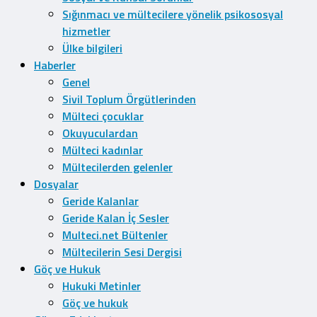
Sığınmacı ve mültecilere yönelik psikososyal
hizmetler
Ülke bilgileri
Haberler
Genel
Sivil Toplum Örgütlerinden
Mülteci çocuklar
Okuyuculardan
Mülteci kadınlar
Mültecilerden gelenler
Dosyalar
Geride Kalanlar
Geride Kalan İç Sesler
Multeci.net Bültenler
Mültecilerin Sesi Dergisi
Göç ve Hukuk
Hukuki Metinler
Göç ve hukuk