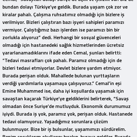
bundan dolayı Türkiye’ye geldik. Burada yaşam çok zor ve
kiralar pahalı. Çalışma ruhsatımız olmadığı için bizlere iş
verilmiyor. Bizleri çalıştıran bazı işyeri sahipleri paramızı
vermiyor. Çalıştığımız bazı işlerden ise paramızı bin bir
zorlukla alıyoruz” dedi. Herhangi bir sosyal güvenceleri
olmadığı için hastanedeki sağlık hizmetlerinden ücretsiz
yararlanamadıklarını ifade eden Cemal, şunları belirtti:
“Tedavi masrafları çok pahalı. Paramız olmadığı için de
bizleri tedavi etmiyorlar. Devlet bizlere yardım etmiyor.
Burada perişan olduk. Mahallede bulunan yurttaşların
verdiği yardımlarla yaşamaya çalışıyoruz.” Cemal’in eşi
Emine Muhammed ise, daha iyi koşullarda yaşamak için
savaştan kaçarak Türkiye’ye geldiklerini belirterek, “Savaş
olmadan önce Suriye’de mutluyduk. Ekonomik durumumuz
iyiydi. Burada iş yok, paramız yok, perişan olduk. Hastanede
tedavi olamıyoruz. Yaşadığımız sorunlara çözüm
bulunmuyor. Bize bir iş bulsunlar, yaşamımızı sürdürelim.
Benim çocuklarım okullarını bırakıp, buraya geldiler. Burada