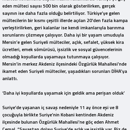
eden mülteci sayısı 500 bin olarak gösterilirken, gerçek
sayının ise daha fazla olduğu belirtiliyor. Türkiye’ye gelen
mültecilerin bir kısmı çeşitli illerde açılan 20’den fazla kampa
yerleştirilirken, geri kalanlar ise kendi imkanlarıyla barınma
sorunlarını çözmeye çalışıyor. Daha iyi bir yaşam umuduyla
Mersin’e gelen Suriyeli mülteciler, açlık, sefalet, yüksek kira
ücretleri, emek sömürüsü, işsizlik ve sosyal güvencelerinin
olmadığı koşullarda yaşamaya tutunmaya çalışıyor.
Mersin’in merkez Akdeniz ilçesindeki Özgürlük Mahallesi’nde
ikamet eden Suriyeli mülteciler, yaşadıkları sorunları DİHA’ya
anlattı.
‘Daha iyi koşullarda yaşamak için geldik ama perişan olduk’
Suriye’de yaşanan iç savaş nedeniyle 11 ay önce eşi ve 8
çocuğuyla birlikte Suriye’nin Kobani kentinden Akdeniz
ilçesinde bulunan Özgürlük Mahallesi’ne göç eden Ahmet
Cemal, “Savaştan dolayı Suriye’de açlık ve işsizlik var. Biz de