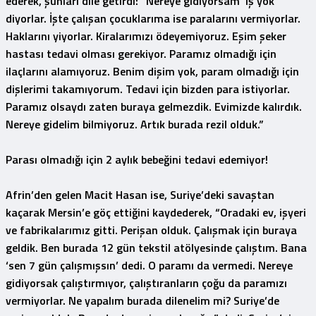
ederek, şunları dile getirdi: “Nereye gidiyorsam ‘iş yok’
diyorlar. İşte çalışan çocuklarıma ise paralarını vermiyorlar.
Haklarını yiyorlar. Kiralarımızı ödeyemiyoruz. Eşim şeker
hastası tedavi olması gerekiyor. Paramız olmadığı için
ilaçlarını alamıyoruz. Benim dişim yok, param olmadığı için
dişlerimi takamıyorum. Tedavi için bizden para istiyorlar.
Paramız olsaydı zaten buraya gelmezdik. Evimizde kalırdık.
Nereye gidelim bilmiyoruz. Artık burada rezil olduk.”
Parası olmadığı için 2 aylık bebeğini tedavi edemiyor!
Afrin’den gelen Macit Hasan ise, Suriye’deki savaştan
kaçarak Mersin’e göç ettiğini kaydederek, “Oradaki ev, işyeri
ve fabrikalarımız gitti. Perişan olduk. Çalışmak için buraya
geldik. Ben burada 12 gün tekstil atölyesinde çalıştım. Bana
‘sen 7 gün çalışmışsın’ dedi. O paramı da vermedi. Nereye
gidiyorsak çalıştırmıyor, çalıştıranların çoğu da paramızı
vermiyorlar. Ne yapalım burada dilenelim mi? Suriye’de