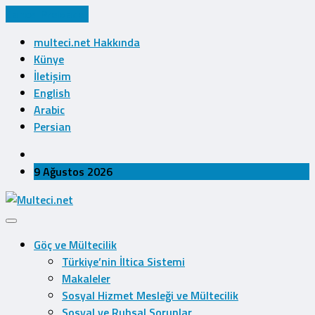
Cancel Preloader
multeci.net Hakkında
Künye
İletişim
English
Arabic
Persian
9 Ağustos 2026
Göç ve Mültecilik
Türkiye’nin İltica Sistemi
Makaleler
Sosyal Hizmet Mesleği ve Mültecilik
Sosyal ve Ruhsal Sorunlar