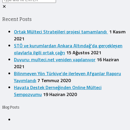
✕
Recent Posts
Ortak Mülteci Stratejileri projesi tamamlandı
1 Kasım
2021
STÖ ve kurumlardan Ankara Altındağ’da gerçekleşen
olaylarla ilgili ortak çağrı
15 Ağustos 2021
Duyuru: multeci.net yeniden yapılanıyor
16 Haziran
2021
Bilinmeyen Yön Türkiye’de ilerleyen Afganlar Raporu
Yayımlandı
7 Temmuz 2020
Hayata Destek Derneğinden Online Mülteci
Sempozyumu
19 Haziran 2020
Blog Posts