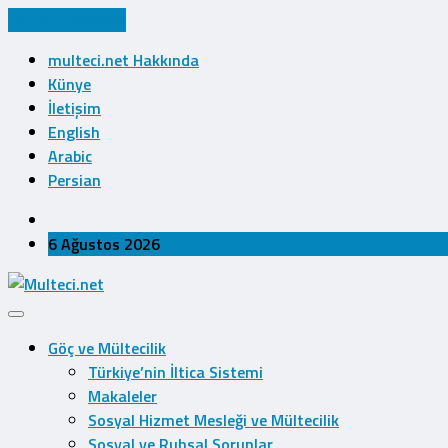
Cancel Preloader
multeci.net Hakkında
Künye
İletişim
English
Arabic
Persian
6 Ağustos 2026
Göç ve Mültecilik
Türkiye’nin İltica Sistemi
Makaleler
Sosyal Hizmet Mesleği ve Mültecilik
Sosyal ve Ruhsal Sorunlar