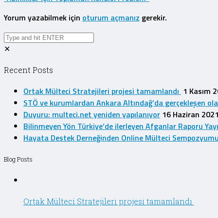
Yorum yazabilmek için
oturum açmanız
gerekir.
✕
Recent Posts
Ortak Mülteci Stratejileri projesi tamamlandı
1 Kasım 
STÖ ve kurumlardan Ankara Altındağ’da gerçekleşen olayla
Duyuru: multeci.net yeniden yapılanıyor
16 Haziran 202
Bilinmeyen Yön Türkiye’de ilerleyen Afganlar Raporu Yay
Hayata Destek Derneğinden Online Mülteci Sempozyum
Blog Posts
Ortak Mülteci Stratejileri projesi tamamlandı