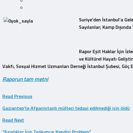
Suriye’den İstanbul’a Gel
Sayılanlar; Kamp Dışında 
Rapor Eşit Haklar İçin İz
ve Kültürel Hayatı Gelişt
Vakfı, Sosyal Hizmet Uzmanları Derneği İstanbul Şubesi, Göç E
Raporun tam metni
Read Previous
Gaziantep’te Afganistanlı mülteci tedavi edilmediği için öldü
Read Next
“Azınlıklar İçin Toplumun Kendisi Problem”