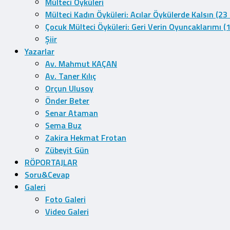
Mülteci Öyküleri
Mülteci Kadın Öyküleri: Acılar Öykülerde Kalsın (23
Çocuk Mülteci Öyküleri: Geri Verin Oyuncaklarımı (
Şiir
Yazarlar
Av. Mahmut KAÇAN
Av. Taner Kılıç
Orçun Ulusoy
Önder Beter
Senar Ataman
Sema Buz
Zakira Hekmat Frotan
Zübeyit Gün
RÖPORTAJLAR
Soru&Cevap
Galeri
Foto Galeri
Video Galeri