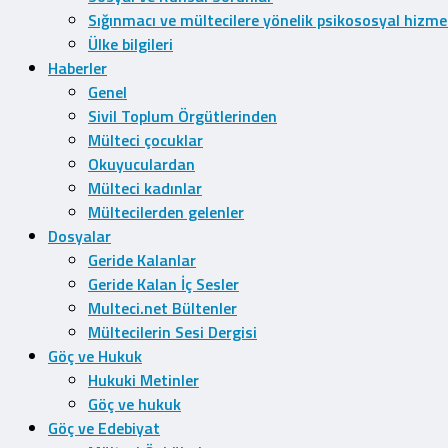
Sığınmacı ve mültecilere yönelik psikososyal hizme
Ülke bilgileri
Haberler
Genel
Sivil Toplum Örgütlerinden
Mülteci çocuklar
Okuyuculardan
Mülteci kadınlar
Mültecilerden gelenler
Dosyalar
Geride Kalanlar
Geride Kalan İç Sesler
Multeci.net Bültenler
Mültecilerin Sesi Dergisi
Göç ve Hukuk
Hukuki Metinler
Göç ve hukuk
Göç ve Edebiyat