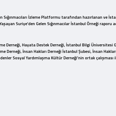
en Sığınmacıları İzleme Platformu tarafından hazırlanan ve İsta
Yaşayan Suriye’den Gelen Sığınmacılar İstanbul Örneği raporu aç
leme Derneği, Hayata Destek Derneği, İstanbul Bilgi Üniversitesi
irme Derneği, İnsan Hakları Derneği İstanbul Şubesi, İnsan Hakla
denler Sosyal Yardımlaşma Kültür Derneği’nin ortak çalışması il