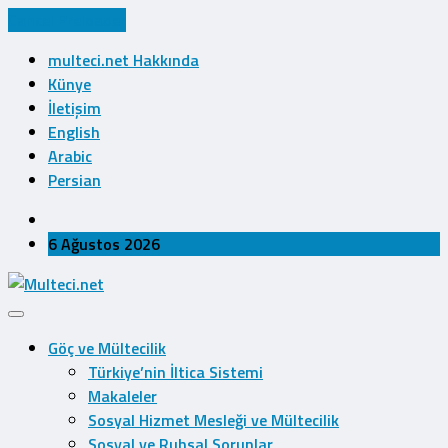
Cancel Preloader
multeci.net Hakkında
Künye
İletişim
English
Arabic
Persian
6 Ağustos 2026
Göç ve Mültecilik
Türkiye’nin İltica Sistemi
Makaleler
Sosyal Hizmet Mesleği ve Mültecilik
Sosyal ve Ruhsal Sorunlar