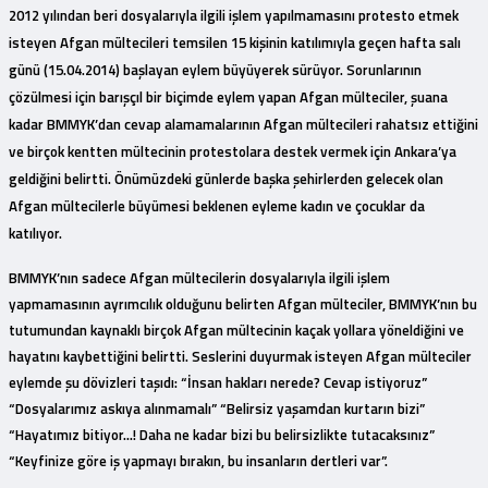
2012 yılından beri dosyalarıyla ilgili işlem yapılmamasını protesto etmek
isteyen Afgan mültecileri temsilen 15 kişinin katılımıyla geçen hafta salı
günü (15.04.2014) başlayan eylem büyüyerek sürüyor. Sorunlarının
çözülmesi için barışçıl bir biçimde eylem yapan Afgan mülteciler, şuana
kadar BMMYK’dan cevap alamamalarının Afgan mültecileri rahatsız ettiğini
ve birçok kentten mültecinin protestolara destek vermek için Ankara’ya
geldiğini belirtti. Önümüzdeki günlerde başka şehirlerden gelecek olan
Afgan mültecilerle büyümesi beklenen eyleme kadın ve çocuklar da
katılıyor.
BMMYK’nın sadece Afgan mültecilerin dosyalarıyla ilgili işlem
yapmamasının ayrımcılık olduğunu belirten Afgan mülteciler, BMMYK’nın bu
tutumundan kaynaklı birçok Afgan mültecinin kaçak yollara yöneldiğini ve
hayatını kaybettiğini belirtti. Seslerini duyurmak isteyen Afgan mülteciler
eylemde şu dövizleri taşıdı: “İnsan hakları nerede? Cevap istiyoruz”
“Dosyalarımız askıya alınmamalı” “Belirsiz yaşamdan kurtarın bizi”
“Hayatımız bitiyor…! Daha ne kadar bizi bu belirsizlikte tutacaksınız”
“Keyfinize göre iş yapmayı bırakın, bu insanların dertleri var”.