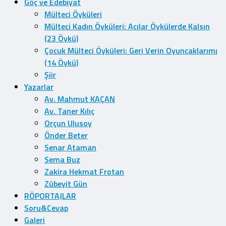
Göç ve Edebiyat
Mülteci Öyküleri
Mülteci Kadın Öyküleri: Acılar Öykülerde Kalsın
(23 Öykü)
Çocuk Mülteci Öyküleri: Geri Verin Oyuncaklarımı
(14 Öykü)
Şiir
Yazarlar
Av. Mahmut KAÇAN
Av. Taner Kılıç
Orçun Ulusoy
Önder Beter
Senar Ataman
Sema Buz
Zakira Hekmat Frotan
Zübeyit Gün
RÖPORTAJLAR
Soru&Cevap
Galeri