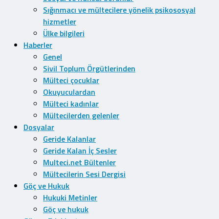
Sığınmacı ve mültecilere yönelik psikososyal
hizmetler
Ülke bilgileri
Haberler
Genel
Sivil Toplum Örgütlerinden
Mülteci çocuklar
Okuyuculardan
Mülteci kadınlar
Mültecilerden gelenler
Dosyalar
Geride Kalanlar
Geride Kalan İç Sesler
Multeci.net Bültenler
Mültecilerin Sesi Dergisi
Göç ve Hukuk
Hukuki Metinler
Göç ve hukuk