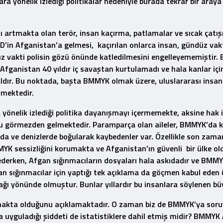
ra yönelik izlediği politikalar nedeniyle burada tekrar bir araya
ı artmakta olan terör, insan kaçırma, patlamalar ve sıcak çat
İD’in Afganistan’a gelmesi, kaçırılan onlarca insan, gündüz va
z vakti polisin gözü önünde katledilmesini engelleyememiştir
 Afganistan 40 yıldır iç savaştan kurtulamadı ve hala kanlar i
ldır. Bu noktada, başta BMMYK olmak üzere, uluslararası insa
mektedir.
nelik izlediği politika dayanışmayı içermemekte, aksine hak ihl
örmezden gelmektedir. Paramparça olan aileler, BMMYK’da kayıt
arda ve denizlerde boğularak kaybedenler var. Özellikle son zama
 sessizliğini korumakta ve Afganistan’ın güvenli bir ülke old
erken, Afgan sığınmacıların dosyaları hala askıdadır ve BMMYK ha
 sığınmacılar için yaptığı tek açıklama da göçmen kabul eden 
ğı yönünde olmuştur. Bunlar yıllardır bu insanlara söylenen büy
makta olduğunu açıklamaktadır. O zaman biz de BMMYK’ya soruy
a uyguladığı şiddeti de istatistiklere dahil etmiş midir? BMMY