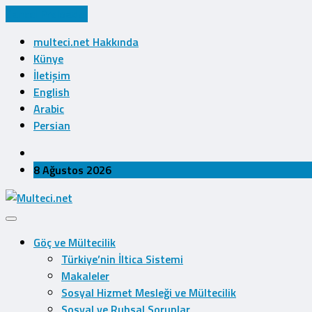
Cancel Preloader
multeci.net Hakkında
Künye
İletişim
English
Arabic
Persian
8 Ağustos 2026
Göç ve Mültecilik
Türkiye’nin İltica Sistemi
Makaleler
Sosyal Hizmet Mesleği ve Mültecilik
Sosyal ve Ruhsal Sorunlar