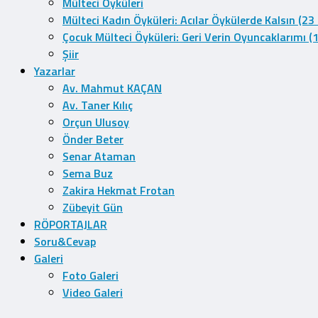
Mülteci Öyküleri
Mülteci Kadın Öyküleri: Acılar Öykülerde Kalsın (23
Çocuk Mülteci Öyküleri: Geri Verin Oyuncaklarımı (
Şiir
Yazarlar
Av. Mahmut KAÇAN
Av. Taner Kılıç
Orçun Ulusoy
Önder Beter
Senar Ataman
Sema Buz
Zakira Hekmat Frotan
Zübeyit Gün
RÖPORTAJLAR
Soru&Cevap
Galeri
Foto Galeri
Video Galeri