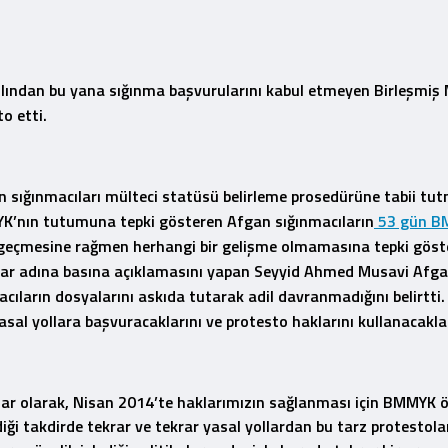
lından bu yana sığınma başvurularını kabul etmeyen Birleşmiş Mi
o etti.
 sığınmacıları mülteci statüsü belirleme prosedürüne tabii tu
K’nın tutumuna tepki gösteren Afgan sığınmacıların
53 gün BM
ıl geçmesine rağmen herhangi bir gelişme olmamasına tepki gö
cılar adına basına açıklamasını yapan Seyyid Ahmed Musavi Af
ların dosyalarını askıda tutarak adil davranmadığını belirtti. 
al yollara başvuracaklarını ve protesto haklarını kullanacaklar
ılar olarak, Nisan 2014’te haklarımızın sağlanması için BMMYK
diği takdirde tekrar ve tekrar yasal yollardan bu tarz protesto