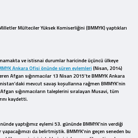
lletler Mülteciler Yüksek Komiserliğini (BMMYK) yaptıkları
tmamakta ve istisnai durumlar haricinde üçüncü ülkeye
MYK Ankara Ofisi önünde süren eylemleri
(Nisan, 2014)
steren Afgan sığınmacılar 13 Nisan 2015’te BMMYK Ankara
ganistan’daki mevcut savaş koşullarına rağmen BMMYK’nin
Afgan sığınmacıların taleplerini sıralayan Musavi, tüm
ını kaydetti.
 önünde yaptığımız eylemi 53. gününde BMMYK’nin verdiği
lar yapacağımızı da belirtmiştik. BMMYK’nin geçen seneden bu