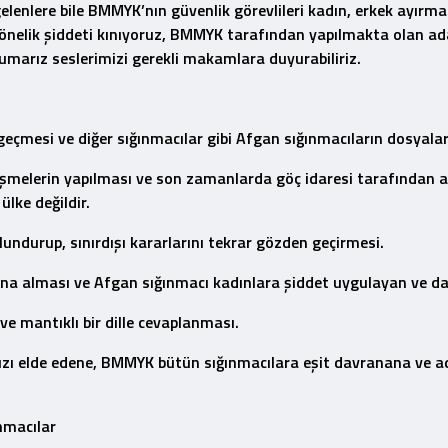
elenlere bile BMMYK’nın güvenlik görevlileri kadın, erkek ayırm
önelik şiddeti kınıyoruz, BMMYK tarafından yapılmakta olan adal
marız seslerimizi gerekli makamlara duyurabiliriz.
geçmesi ve diğer sığınmacılar gibi Afgan sığınmacıların dosyalar
üşmelerin yapılması ve son zamanlarda göç idaresi tarafından ar
ülke değildir.
ndurup, sınırdışı kararlarını tekrar gözden geçirmesi.
tına alması ve Afgan sığınmacı kadınlara şiddet uygulayan ve d
ve mantıklı bir dille cevaplanması.
mızı elde edene, BMMYK bütün sığınmacılara eşit davranana ve a
nmacılar