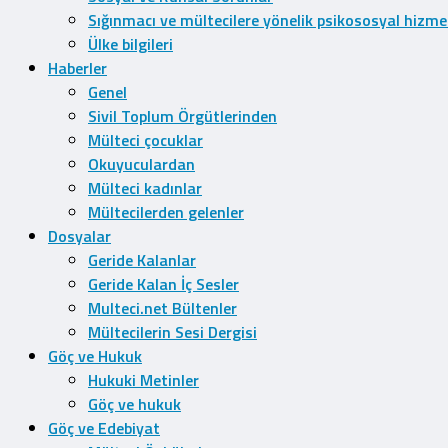
Sığınmacı ve mültecilere yönelik psikososyal hizme
Ülke bilgileri
Haberler
Genel
Sivil Toplum Örgütlerinden
Mülteci çocuklar
Okuyuculardan
Mülteci kadınlar
Mültecilerden gelenler
Dosyalar
Geride Kalanlar
Geride Kalan İç Sesler
Multeci.net Bültenler
Mültecilerin Sesi Dergisi
Göç ve Hukuk
Hukuki Metinler
Göç ve hukuk
Göç ve Edebiyat