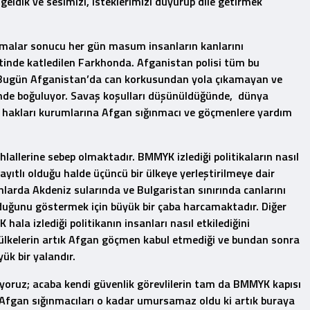
 geldik ve sesimizi, isteklerimizi duyurup dile getirmek
ışmalar sonucu her gün masum insanların kanlarını
ktinde katledilen Farkhonda. Afganistan polisi tüm bu
. Bugün Afganistan’da can korkusundan yola çıkamayan ve
çinde boğuluyor. Savaş koşulları düşünüldüğünde, dünya
n hakları kurumlarına Afgan sığınmacı ve göçmenlere yardım
allerine sebep olmaktadır. BMMYK izlediği politikaların nasıl
lı olduğu halde üçüncü bir ülkeye yerleştirilmeye dair
nlarda Akdeniz sularında ve Bulgaristan sınırında canlarını
uğunu göstermek için büyük bir çaba harcamaktadır. Diğer
la izlediği politikanın insanları nasıl etkilediğini
ülkelerin artık Afgan göçmen kabul etmediği ve bundan sonra
ük bir yalandır.
oruz; acaba kendi güvenlik görevlilerin tam da BMMYK kapısı
K Afgan sığınmacıları o kadar umursamaz oldu ki artık buraya