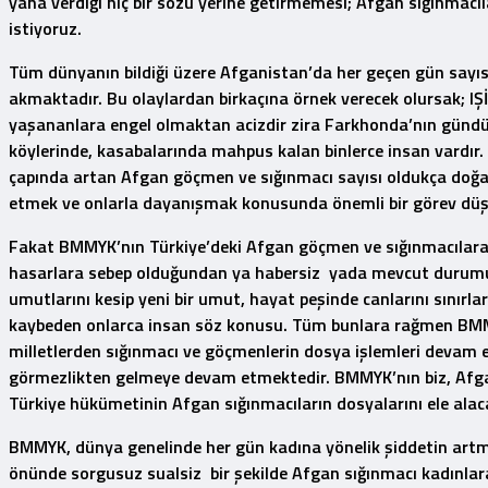
yana verdiği hiç bir sözü yerine getirmemesi; Afgan sığınmacıla
istiyoruz.
Tüm dünyanın bildiği üzere Afganistan’da her geçen gün sayıs
akmaktadır. Bu olaylardan birkaçına örnek verecek olursak; IŞ
yaşananlara engel olmaktan acizdir zira Farkhonda’nın gündü
köylerinde, kasabalarında mahpus kalan binlerce insan vardır.
çapında artan Afgan göçmen ve sığınmacı sayısı oldukça doğa
etmek ve onlarla dayanışmak konusunda önemli bir görev düş
Fakat BMMYK’nın Türkiye’deki Afgan göçmen ve sığınmacılara yö
hasarlara sebep olduğundan ya habersiz yada mevcut durumu g
umutlarını kesip yeni bir umut, hayat peşinde canlarını sınırl
kaybeden onlarca insan söz konusu. Tüm bunlara rağmen BMMYK
milletlerden sığınmacı ve göçmenlerin dosya işlemleri devam ed
görmezlikten gelmeye devam etmektedir. BMMYK’nın biz, Afgan
Türkiye hükümetinin Afgan sığınmacıların dosyalarını ele alaca
BMMYK, dünya genelinde her gün kadına yönelik şiddetin art
önünde sorgusuz sualsiz bir şekilde Afgan sığınmacı kadınlar