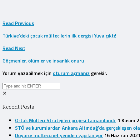
Read Previous
Türkiye’deki çocuk mültecilerin ilk dergisi Yuva çıktı!
Read Next
Göçmenler, ölümler ve insanlık onuru
Yorum yazabilmek için
oturum açmanız
gerekir.
✕
Recent Posts
Ortak Mülteci Stratejileri projesi tamamlandı
1 Kasım 
STÖ ve kurumlardan Ankara Altındağ’da gerçekleşen olayla
Duyuru: multeci.net yeniden yapılanıyor
16 Haziran 202