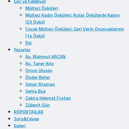
Göç ve Edebiyat
Mülteci Öyküleri
Mülteci Kadın Öyküleri: Acılar Öykülerde Kalsın
(23 Öykü)
Çocuk Mülteci Öyküleri: Geri Verin Oyuncaklarımı
(14 Öykü)
Şiir
Yazarlar
Av. Mahmut KAÇAN
Av. Taner Kılıç
Orçun Ulusoy
Önder Beter
Senar Ataman
Sema Buz
Zakira Hekmat Frotan
Zübeyit Gün
RÖPORTAJLAR
Soru&Cevap
Galeri