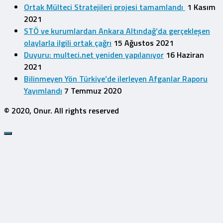
Ortak Mülteci Stratejileri projesi tamamlandı
1 Kasım
2021
STÖ ve kurumlardan Ankara Altındağ’da gerçekleşen
olaylarla ilgili ortak çağrı
15 Ağustos 2021
Duyuru: multeci.net yeniden yapılanıyor
16 Haziran
2021
Bilinmeyen Yön Türkiye’de ilerleyen Afganlar Raporu
Yayımlandı
7 Temmuz 2020
© 2020, Onur. All rights reserved