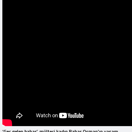
‘Geç gelen bahar’, mülteci kadın Bahar Osman’ın yaşam