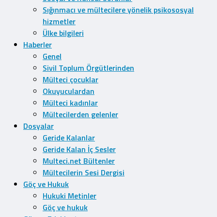
Sığınmacı ve mültecilere yönelik psikososyal
hizmetler
Ülke bilgileri
Haberler
Genel
Sivil Toplum Örgütlerinden
Mülteci çocuklar
Okuyuculardan
Mülteci kadınlar
Mültecilerden gelenler
Dosyalar
Geride Kalanlar
Geride Kalan İç Sesler
Multeci.net Bültenler
Mültecilerin Sesi Dergisi
Göç ve Hukuk
Hukuki Metinler
Göç ve hukuk