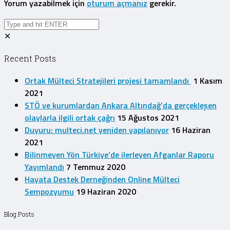
Yorum yazabilmek için
oturum açmanız
gerekir.
✕
Recent Posts
Ortak Mülteci Stratejileri projesi tamamlandı
1 Kasım
2021
STÖ ve kurumlardan Ankara Altındağ’da gerçekleşen
olaylarla ilgili ortak çağrı
15 Ağustos 2021
Duyuru: multeci.net yeniden yapılanıyor
16 Haziran
2021
Bilinmeyen Yön Türkiye’de ilerleyen Afganlar Raporu
Yayımlandı
7 Temmuz 2020
Hayata Destek Derneğinden Online Mülteci
Sempozyumu
19 Haziran 2020
Blog Posts