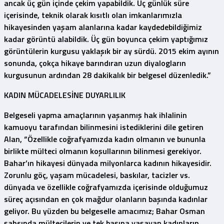
ancak üç gün içinde çekim yapabildik. Üç günlük süre
içerisinde, teknik olarak kısıtlı olan imkanlarımızla
hikayesinden yaşam alanlarına kadar kaydedebildiğimiz
kadar görüntü alabildik. Üç gün boyunca çekim yaptığımız
görüntülerin kurgusu yaklaşık bir ay sürdü. 2015 ekim ayının
sonunda, çokça hikaye barındıran uzun diyalogların
kurgusunun ardından 28 dakikalık bir belgesel düzenledik.”
KADIN MÜCADELESİNE DUYARLILIK
Belgeseli yapma amaçlarının yaşanmış hak ihlalinin
kamuoyu tarafından bilinmesini istediklerini dile getiren
Alan, “Özellikle coğrafyamızda kadın olmanın ve bununla
birlikte mülteci olmanın koşullarının bilinmesi gerekiyor.
Bahar’ın hikayesi dünyada milyonlarca kadının hikayesidir.
Zorunlu göç, yaşam mücadelesi, baskılar, tacizler vs.
dünyada ve özellikle coğrafyamızda içerisinde olduğumuz
süreç açısından en çok mağdur olanların başında kadınlar
geliyor. Bu yüzden bu belgeselle amacımız; Bahar Osman
şahsında mültecilerin ve tek başına yaşayan kadınların