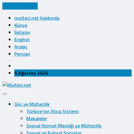
Cancel Preloader
multeci.net Hakkında
Künye
İletişim
English
Arabic
Persian
6 Ağustos 2026
Göç ve Mültecilik
Türkiye’nin İltica Sistemi
Makaleler
Sosyal Hizmet Mesleği ve Mültecilik
Sosyal ve Ruhsal Sorunlar