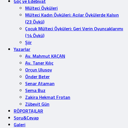
Göç ve Edebiyat
Mülteci Öyküleri
Mülteci Kadın Öyküleri: Acılar Öykülerde Kalsın
(23 Öykü)
Çocuk Mülteci Öyküleri: Geri Verin Oyuncaklarımı
(14 Öykü)
Şiir
Yazarlar
Av. Mahmut KAÇAN
Av. Taner Kılıç
Orçun Ulusoy
Önder Beter
Senar Ataman
Sema Buz
Zakira Hekmat Frotan
Zübeyit Gün
RÖPORTAJLAR
Soru&Cevap
Galeri