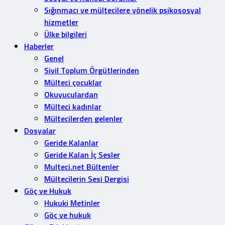
Sığınmacı ve mültecilere yönelik psikososyal
hizmetler
Ülke bilgileri
Haberler
Genel
Sivil Toplum Örgütlerinden
Mülteci çocuklar
Okuyuculardan
Mülteci kadınlar
Mültecilerden gelenler
Dosyalar
Geride Kalanlar
Geride Kalan İç Sesler
Multeci.net Bültenler
Mültecilerin Sesi Dergisi
Göç ve Hukuk
Hukuki Metinler
Göç ve hukuk