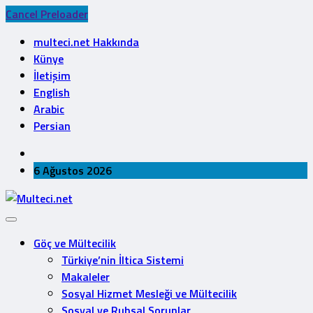
Cancel Preloader
multeci.net Hakkında
Künye
İletişim
English
Arabic
Persian
6 Ağustos 2026
Göç ve Mültecilik
Türkiye’nin İltica Sistemi
Makaleler
Sosyal Hizmet Mesleği ve Mültecilik
Sosyal ve Ruhsal Sorunlar