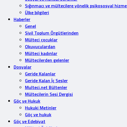
Sığınmacı ve mültecilere yönelik psikososyal hizme
Ülke bilgileri
Haberler
Genel
Sivil Toplum Örgütlerinden
Mülteci çocuklar
Okuyuculardan
Mülteci kadınlar
Mültecilerden gelenler
Dosyalar
Geride Kalanlar
Geride Kalan İç Sesler
Multeci.net Bültenler
Mültecilerin Sesi Dergisi
Göç ve Hukuk
Hukuki Metinler
Göç ve hukuk
Göç ve Edebiyat