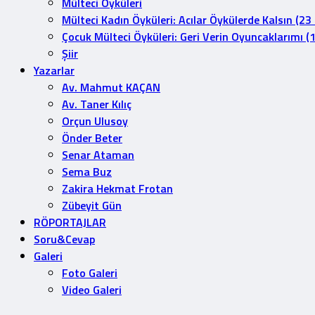
Mülteci Öyküleri
Mülteci Kadın Öyküleri: Acılar Öykülerde Kalsın (23
Çocuk Mülteci Öyküleri: Geri Verin Oyuncaklarımı (
Şiir
Yazarlar
Av. Mahmut KAÇAN
Av. Taner Kılıç
Orçun Ulusoy
Önder Beter
Senar Ataman
Sema Buz
Zakira Hekmat Frotan
Zübeyit Gün
RÖPORTAJLAR
Soru&Cevap
Galeri
Foto Galeri
Video Galeri