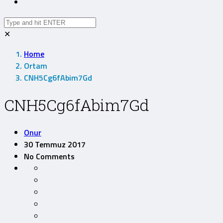
✕
Home
Ortam
CNH5Cg6fAbim7Gd
CNH5Cg6fAbim7Gd
Onur
30 Temmuz 2017
No Comments