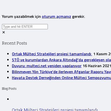
Yorum yazabilmek için
oturum açmanız
gerekir.
✕
Recent Posts
Ortak Mülteci Stratejileri projesi tamamlandı
1 Kasım 
STÖ ve kurumlardan Ankara Altındağ’da gerçekleşen olayla
Duyuru: multeci.net yeniden yapılanıyor
16 Haziran 202
Bilinmeyen Yön Türkiye’de ilerleyen Afganlar Raporu Yay
Hayata Destek Derneğinden Online Mülteci Sempozyum
Blog Posts
Ortak Mülteci Stratejileri projesi tamamlandı