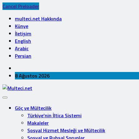
Cancel Preloader
multeci.net Hakkında
Künye
İletişim
English
Arabic
Persian
8 Ağustos 2026
Göç ve Mültecilik
Türkiye’nin İltica Sistemi
Makaleler
Sosyal Hizmet Mesleği ve Mültecilik
Sosyal ve Ruhsal Sorunlar