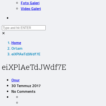
Foto Galeri
Video Galeri
✕
Home
Ortam
eiXPlAeTdJWdf7E
eiXPlAeTdJWdf7E
Onur
30 Temmuz 2017
No Comments