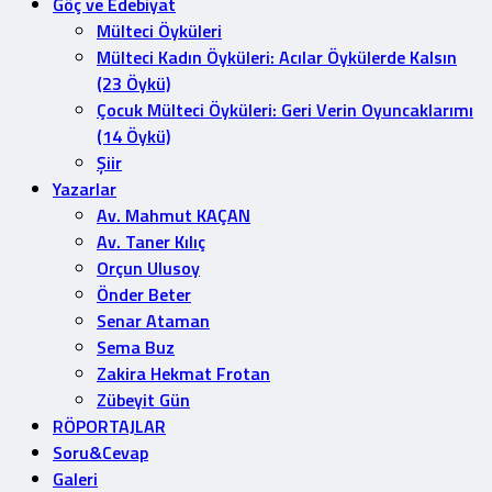
Göç ve Edebiyat
Mülteci Öyküleri
Mülteci Kadın Öyküleri: Acılar Öykülerde Kalsın
(23 Öykü)
Çocuk Mülteci Öyküleri: Geri Verin Oyuncaklarımı
(14 Öykü)
Şiir
Yazarlar
Av. Mahmut KAÇAN
Av. Taner Kılıç
Orçun Ulusoy
Önder Beter
Senar Ataman
Sema Buz
Zakira Hekmat Frotan
Zübeyit Gün
RÖPORTAJLAR
Soru&Cevap
Galeri