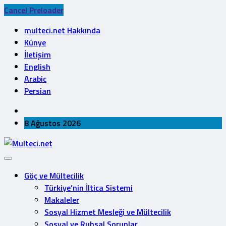
Cancel Preloader
multeci.net Hakkında
Künye
İletişim
English
Arabic
Persian
8 Ağustos 2026
Göç ve Mültecilik
Türkiye’nin İltica Sistemi
Makaleler
Sosyal Hizmet Mesleği ve Mültecilik
Sosyal ve Ruhsal Sorunlar