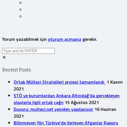
Yorum yazabilmek için
oturum açmanız
gerekir.
✕
Recent Posts
Ortak Mülteci Stratejileri projesi tamamlandı
1 Kasım
2021
STÖ ve kurumlardan Ankara Altındağ’da gerçekleşen
olaylarla ilgili ortak çağrı
15 Ağustos 2021
Duyuru: multeci.net yeniden yapılanıyor
16 Haziran
2021
Bilinmeyen Yön Türkiye’de ilerleyen Afganlar Raporu