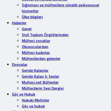
Sığınmacı ve mültecilere yönelik psikososyal
hizmetler
Ülke bilgileri
Haberler
Genel
Sivil Toplum Örgütlerinden
Mülteci çocuklar
Okuyuculardan
Mülteci kadınlar
Mültecilerden gelenler
Dosyalar
Geride Kalanlar
Geride Kalan İç Sesler
Multeci.net Bültenler
Mültecilerin Sesi Dergisi
Göç ve Hukuk
Hukuki Metinler
Göç ve hukuk