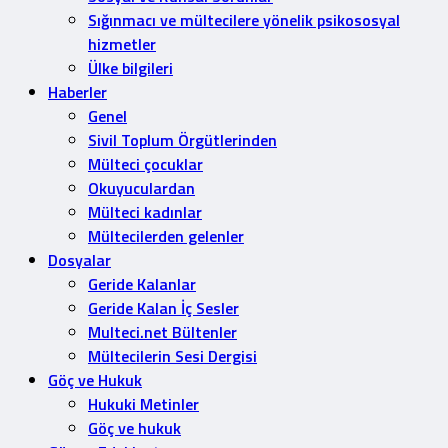
Sığınmacı ve mültecilere yönelik psikososyal
hizmetler
Ülke bilgileri
Haberler
Genel
Sivil Toplum Örgütlerinden
Mülteci çocuklar
Okuyuculardan
Mülteci kadınlar
Mültecilerden gelenler
Dosyalar
Geride Kalanlar
Geride Kalan İç Sesler
Multeci.net Bültenler
Mültecilerin Sesi Dergisi
Göç ve Hukuk
Hukuki Metinler
Göç ve hukuk