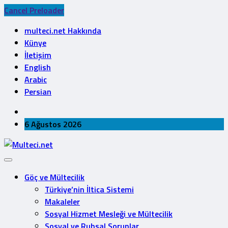
Cancel Preloader
multeci.net Hakkında
Künye
İletişim
English
Arabic
Persian
6 Ağustos 2026
Göç ve Mültecilik
Türkiye’nin İltica Sistemi
Makaleler
Sosyal Hizmet Mesleği ve Mültecilik
Sosyal ve Ruhsal Sorunlar