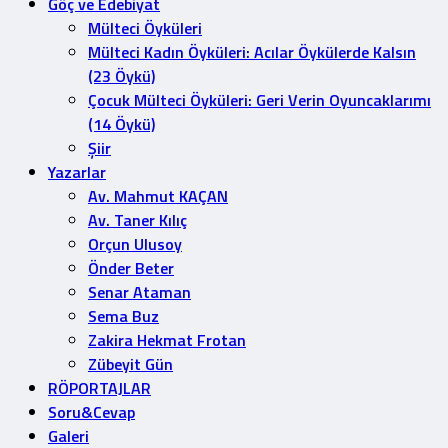
Göç ve Edebiyat
Mülteci Öyküleri
Mülteci Kadın Öyküleri: Acılar Öykülerde Kalsın
(23 Öykü)
Çocuk Mülteci Öyküleri: Geri Verin Oyuncaklarımı
(14 Öykü)
Şiir
Yazarlar
Av. Mahmut KAÇAN
Av. Taner Kılıç
Orçun Ulusoy
Önder Beter
Senar Ataman
Sema Buz
Zakira Hekmat Frotan
Zübeyit Gün
RÖPORTAJLAR
Soru&Cevap
Galeri