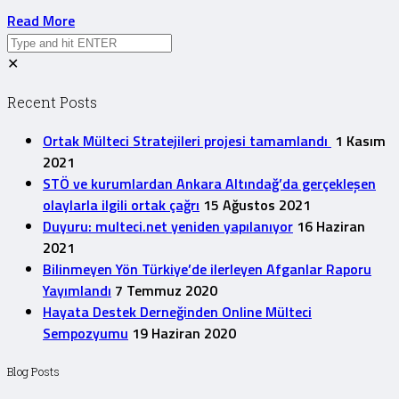
Read More
✕
Recent Posts
Ortak Mülteci Stratejileri projesi tamamlandı
1 Kasım
2021
STÖ ve kurumlardan Ankara Altındağ’da gerçekleşen
olaylarla ilgili ortak çağrı
15 Ağustos 2021
Duyuru: multeci.net yeniden yapılanıyor
16 Haziran
2021
Bilinmeyen Yön Türkiye’de ilerleyen Afganlar Raporu
Yayımlandı
7 Temmuz 2020
Hayata Destek Derneğinden Online Mülteci
Sempozyumu
19 Haziran 2020
Blog Posts