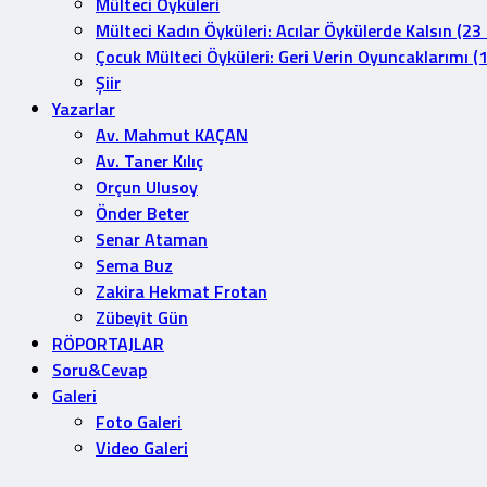
Mülteci Öyküleri
Mülteci Kadın Öyküleri: Acılar Öykülerde Kalsın (23
Çocuk Mülteci Öyküleri: Geri Verin Oyuncaklarımı (
Şiir
Yazarlar
Av. Mahmut KAÇAN
Av. Taner Kılıç
Orçun Ulusoy
Önder Beter
Senar Ataman
Sema Buz
Zakira Hekmat Frotan
Zübeyit Gün
RÖPORTAJLAR
Soru&Cevap
Galeri
Foto Galeri
Video Galeri