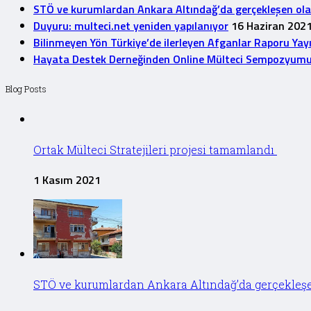
STÖ ve kurumlardan Ankara Altındağ’da gerçekleşen olayla
Duyuru: multeci.net yeniden yapılanıyor
16 Haziran 202
Bilinmeyen Yön Türkiye’de ilerleyen Afganlar Raporu Yay
Hayata Destek Derneğinden Online Mülteci Sempozyum
Blog Posts
Ortak Mülteci Stratejileri projesi tamamlandı
1 Kasım 2021
STÖ ve kurumlardan Ankara Altındağ’da gerçekleşen 