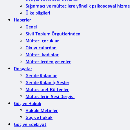
Sığınmacı ve mültecilere yönelik psikososyal hizme
Ülke bilgileri
Haberler
Genel
Sivil Toplum Örgütlerinden
Mülteci çocuklar
Okuyuculardan
Mülteci kadınlar
Mültecilerden gelenler
Dosyalar
Geride Kalanlar
Geride Kalan İç Sesler
Multeci.net Bültenler
Mültecilerin Sesi Dergisi
Göç ve Hukuk
Hukuki Metinler
Göç ve hukuk
Göç ve Edebiyat