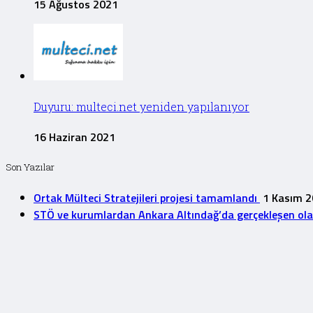
15 Ağustos 2021
Duyuru: multeci.net yeniden yapılanıyor
16 Haziran 2021
Son Yazılar
Ortak Mülteci Stratejileri projesi tamamlandı
1 Kasım 
STÖ ve kurumlardan Ankara Altındağ’da gerçekleşen olayla
Duyuru: multeci.net yeniden yapılanıyor
16 Haziran 202
Bilinmeyen Yön Türkiye’de ilerleyen Afganlar Raporu Yay
© 2020, Onur. All rights reserved