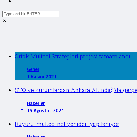
✕
Ortak Mülteci Stratejileri projesi tamamlandı
Genel
1 Kasım 2021
STÖ ve kurumlardan Ankara Altındağ’da gerçekle
Haberler
15 Ağustos 2021
Duyuru: multeci.net yeniden yapılanıyor
Haberler