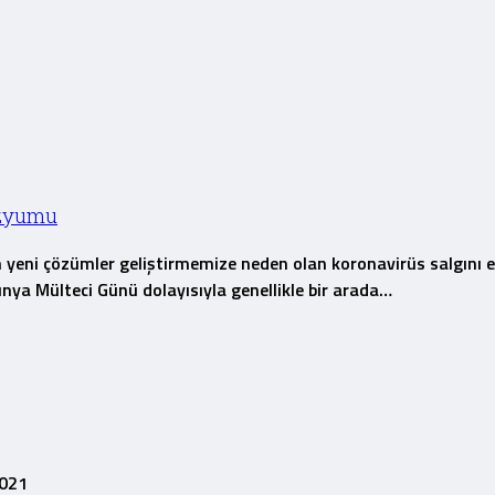
ozyumu
in yeni çözümler geliştirmemize neden olan koronavirüs salgını 
ünya Mülteci Günü dolayısıyla genellikle bir arada…
2021