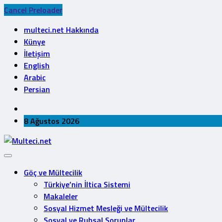
Cancel Preloader
multeci.net Hakkında
Künye
İletişim
English
Arabic
Persian
8 Ağustos 2026
Göç ve Mültecilik
Türkiye’nin İltica Sistemi
Makaleler
Sosyal Hizmet Mesleği ve Mültecilik
Sosyal ve Ruhsal Sorunlar