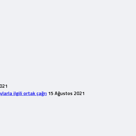
2021
rla ilgili ortak çağrı
15 Ağustos 2021
1
ımlandı
7 Temmuz 2020