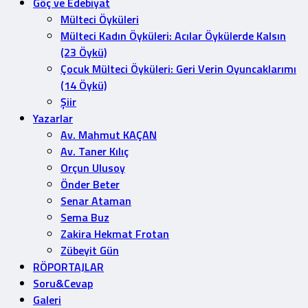
Göç ve Edebiyat
Mülteci Öyküleri
Mülteci Kadın Öyküleri: Acılar Öykülerde Kalsın
(23 Öykü)
Çocuk Mülteci Öyküleri: Geri Verin Oyuncaklarımı
(14 Öykü)
Şiir
Yazarlar
Av. Mahmut KAÇAN
Av. Taner Kılıç
Orçun Ulusoy
Önder Beter
Senar Ataman
Sema Buz
Zakira Hekmat Frotan
Zübeyit Gün
RÖPORTAJLAR
Soru&Cevap
Galeri