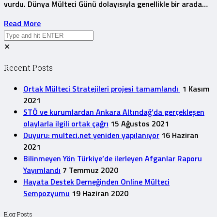
vurdu. Dünya Mülteci Günü dolayısıyla genellikle bir arada…
Read More
✕
Recent Posts
Ortak Mülteci Stratejileri projesi tamamlandı
1 Kasım
2021
STÖ ve kurumlardan Ankara Altındağ’da gerçekleşen
olaylarla ilgili ortak çağrı
15 Ağustos 2021
Duyuru: multeci.net yeniden yapılanıyor
16 Haziran
2021
Bilinmeyen Yön Türkiye’de ilerleyen Afganlar Raporu
Yayımlandı
7 Temmuz 2020
Hayata Destek Derneğinden Online Mülteci
Sempozyumu
19 Haziran 2020
Blog Posts