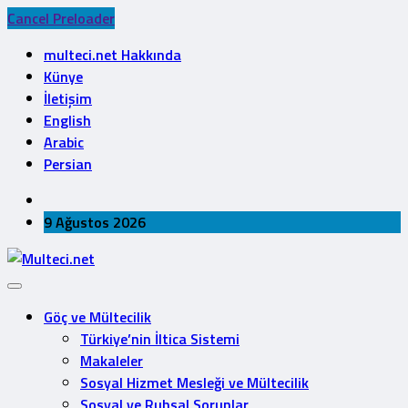
Cancel Preloader
multeci.net Hakkında
Künye
İletişim
English
Arabic
Persian
9 Ağustos 2026
Göç ve Mültecilik
Türkiye’nin İltica Sistemi
Makaleler
Sosyal Hizmet Mesleği ve Mültecilik
Sosyal ve Ruhsal Sorunlar