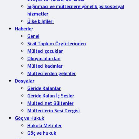
Sığınmacı ve mültecilere yönelik psikososyal
hizmetler
Ülke bilgileri
Haberler
Genel
Sivil Toplum Örgütlerinden
Mülteci çocuklar
Okuyuculardan
Mülteci kadınlar
Mültecilerden gelenler
Dosyalar
Geride Kalanlar
Geride Kalan İç Sesler
Multeci.net Bültenler
Mültecilerin Sesi Dergisi
Göç ve Hukuk
Hukuki Metinler
Göç ve hukuk