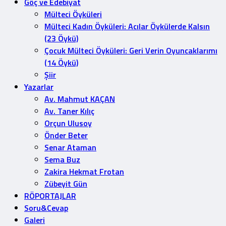
Göç ve Edebiyat
Mülteci Öyküleri
Mülteci Kadın Öyküleri: Acılar Öykülerde Kalsın
(23 Öykü)
Çocuk Mülteci Öyküleri: Geri Verin Oyuncaklarımı
(14 Öykü)
Şiir
Yazarlar
Av. Mahmut KAÇAN
Av. Taner Kılıç
Orçun Ulusoy
Önder Beter
Senar Ataman
Sema Buz
Zakira Hekmat Frotan
Zübeyit Gün
RÖPORTAJLAR
Soru&Cevap
Galeri