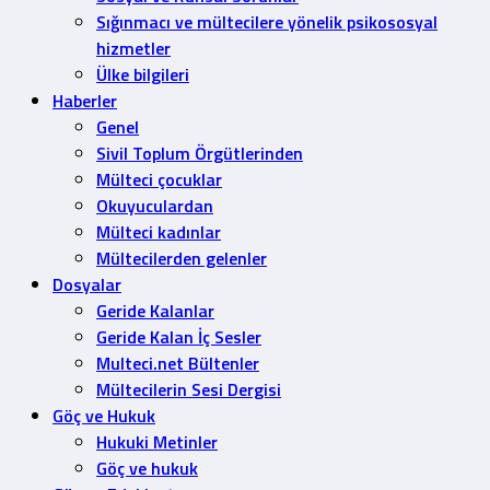
Sığınmacı ve mültecilere yönelik psikososyal
hizmetler
Ülke bilgileri
Haberler
Genel
Sivil Toplum Örgütlerinden
Mülteci çocuklar
Okuyuculardan
Mülteci kadınlar
Mültecilerden gelenler
Dosyalar
Geride Kalanlar
Geride Kalan İç Sesler
Multeci.net Bültenler
Mültecilerin Sesi Dergisi
Göç ve Hukuk
Hukuki Metinler
Göç ve hukuk