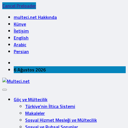
Cancel Preloader
multeci.net Hakkında
Künye
İletişim
English
Arabic
Persian
6 Ağustos 2026
Göç ve Mültecilik
Türkiye’nin İltica Sistemi
Makaleler
Sosyal Hizmet Mesleği ve Mültecilik
Sosyal ve Ruhsal Sorunlar