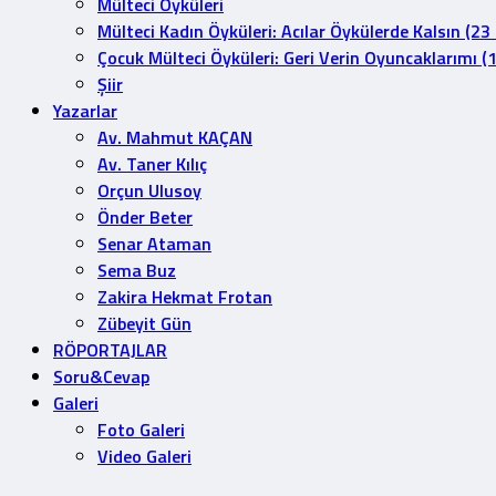
Mülteci Öyküleri
Mülteci Kadın Öyküleri: Acılar Öykülerde Kalsın (23
Çocuk Mülteci Öyküleri: Geri Verin Oyuncaklarımı (
Şiir
Yazarlar
Av. Mahmut KAÇAN
Av. Taner Kılıç
Orçun Ulusoy
Önder Beter
Senar Ataman
Sema Buz
Zakira Hekmat Frotan
Zübeyit Gün
RÖPORTAJLAR
Soru&Cevap
Galeri
Foto Galeri
Video Galeri