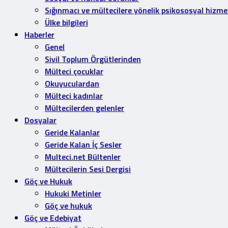
Sığınmacı ve mültecilere yönelik psikososyal hizme
Ülke bilgileri
Haberler
Genel
Sivil Toplum Örgütlerinden
Mülteci çocuklar
Okuyuculardan
Mülteci kadınlar
Mültecilerden gelenler
Dosyalar
Geride Kalanlar
Geride Kalan İç Sesler
Multeci.net Bültenler
Mültecilerin Sesi Dergisi
Göç ve Hukuk
Hukuki Metinler
Göç ve hukuk
Göç ve Edebiyat