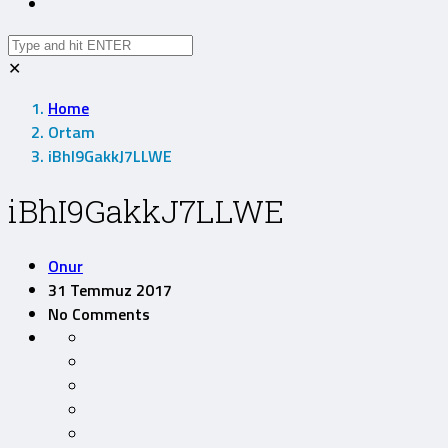
✕
Home
Ortam
iBhI9GakkJ7LLWE
iBhI9GakkJ7LLWE
Onur
31 Temmuz 2017
No Comments