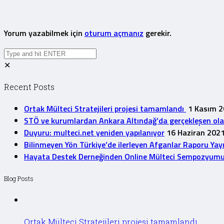
Yorum yazabilmek için
oturum açmanız
gerekir.
✕
Recent Posts
Ortak Mülteci Stratejileri projesi tamamlandı
1 Kasım 
STÖ ve kurumlardan Ankara Altındağ’da gerçekleşen olayla
Duyuru: multeci.net yeniden yapılanıyor
16 Haziran 202
Bilinmeyen Yön Türkiye’de ilerleyen Afganlar Raporu Yay
Hayata Destek Derneğinden Online Mülteci Sempozyum
Blog Posts
Ortak Mülteci Stratejileri projesi tamamlandı