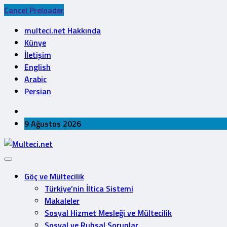
Cancel Preloader
multeci.net Hakkında
Künye
İletişim
English
Arabic
Persian
9 Ağustos 2026
Göç ve Mültecilik
Türkiye’nin İltica Sistemi
Makaleler
Sosyal Hizmet Mesleği ve Mültecilik
Sosyal ve Ruhsal Sorunlar