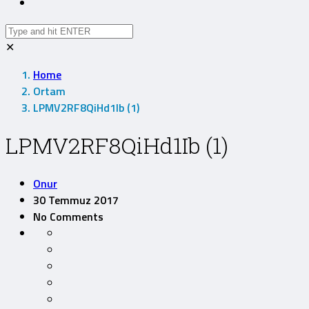
✕
Home
Ortam
LPMV2RF8QiHd1Ib (1)
LPMV2RF8QiHd1Ib (1)
Onur
30 Temmuz 2017
No Comments