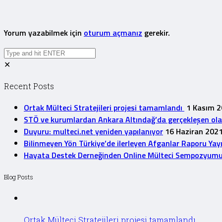
Yorum yazabilmek için
oturum açmanız
gerekir.
✕
Recent Posts
Ortak Mülteci Stratejileri projesi tamamlandı
1 Kasım 
STÖ ve kurumlardan Ankara Altındağ’da gerçekleşen olayla
Duyuru: multeci.net yeniden yapılanıyor
16 Haziran 202
Bilinmeyen Yön Türkiye’de ilerleyen Afganlar Raporu Yay
Hayata Destek Derneğinden Online Mülteci Sempozyum
Blog Posts
Ortak Mülteci Stratejileri projesi tamamlandı