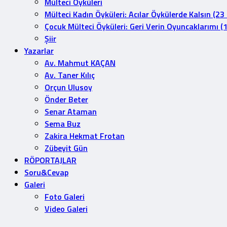
Mülteci Öyküleri
Mülteci Kadın Öyküleri: Acılar Öykülerde Kalsın (23
Çocuk Mülteci Öyküleri: Geri Verin Oyuncaklarımı (
Şiir
Yazarlar
Av. Mahmut KAÇAN
Av. Taner Kılıç
Orçun Ulusoy
Önder Beter
Senar Ataman
Sema Buz
Zakira Hekmat Frotan
Zübeyit Gün
RÖPORTAJLAR
Soru&Cevap
Galeri
Foto Galeri
Video Galeri