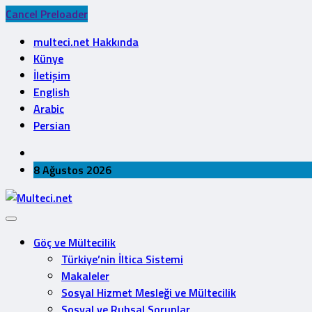
Cancel Preloader
multeci.net Hakkında
Künye
İletişim
English
Arabic
Persian
8 Ağustos 2026
Göç ve Mültecilik
Türkiye’nin İltica Sistemi
Makaleler
Sosyal Hizmet Mesleği ve Mültecilik
Sosyal ve Ruhsal Sorunlar