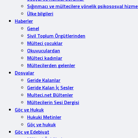
Sığınmacı ve mültecilere yönelik psikososyal hizme
Ülke bilgileri
Haberler
Genel
Sivil Toplum Örgütlerinden
Mülteci çocuklar
Okuyuculardan
Mülteci kadınlar
Mültecilerden gelenler
Dosyalar
Geride Kalanlar
Geride Kalan İç Sesler
Multeci.net Bültenler
Mültecilerin Sesi Dergisi
Göç ve Hukuk
Hukuki Metinler
Göç ve hukuk
Göç ve Edebiyat