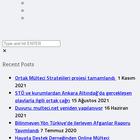
✕
Recent Posts
Ortak Mülteci Stratejileri projesi tamamlandı
1 Kasım
2021
STÖ ve kurumlardan Ankara Altındağ’da gerçekleşen
olaylarla ilgili ortak çağrı
15 Ağustos 2021
Duyuru: multeci.net yeniden yapılanıyor
16 Haziran
2021
Bilinmeyen Yön Türkiye’de ilerleyen Afganlar Raporu
Yayımlandı
7 Temmuz 2020
Hayata Destek Derneğinden Online Mülteci