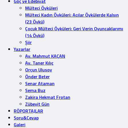
Göç ve Edebiyat
Mülteci Öyküleri
Mülteci Kadın Öyküleri: Acılar Öykülerde Kalsın
(23 Öykü)
Çocuk Mülteci Öyküleri: Geri Verin Oyuncaklarımı
(14 Öykü)
Şiir
Yazarlar
Av. Mahmut KAÇAN
Av. Taner Kılıç
Orçun Ulusoy
Önder Beter
Senar Ataman
Sema Buz
Zakira Hekmat Frotan
Zübeyit Gün
RÖPORTAJLAR
Soru&Cevap
Galeri