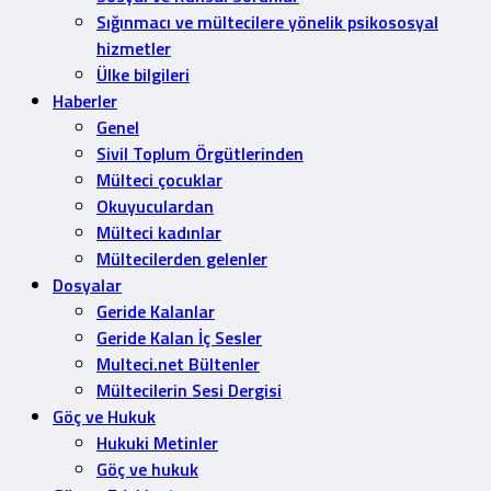
Sığınmacı ve mültecilere yönelik psikososyal
hizmetler
Ülke bilgileri
Haberler
Genel
Sivil Toplum Örgütlerinden
Mülteci çocuklar
Okuyuculardan
Mülteci kadınlar
Mültecilerden gelenler
Dosyalar
Geride Kalanlar
Geride Kalan İç Sesler
Multeci.net Bültenler
Mültecilerin Sesi Dergisi
Göç ve Hukuk
Hukuki Metinler
Göç ve hukuk