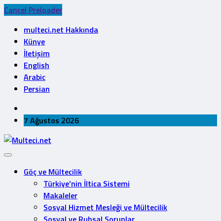
Cancel Preloader
multeci.net Hakkında
Künye
İletişim
English
Arabic
Persian
7 Ağustos 2026
Göç ve Mültecilik
Türkiye’nin İltica Sistemi
Makaleler
Sosyal Hizmet Mesleği ve Mültecilik
Sosyal ve Ruhsal Sorunlar