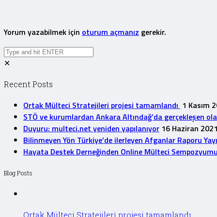
Yorum yazabilmek için
oturum açmanız
gerekir.
✕
Recent Posts
Ortak Mülteci Stratejileri projesi tamamlandı
1 Kasım 
STÖ ve kurumlardan Ankara Altındağ’da gerçekleşen olayla
Duyuru: multeci.net yeniden yapılanıyor
16 Haziran 202
Bilinmeyen Yön Türkiye’de ilerleyen Afganlar Raporu Yay
Hayata Destek Derneğinden Online Mülteci Sempozyum
Blog Posts
Ortak Mülteci Stratejileri projesi tamamlandı