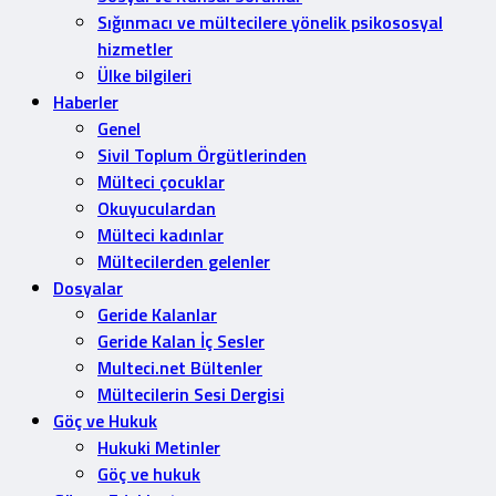
Sığınmacı ve mültecilere yönelik psikososyal
hizmetler
Ülke bilgileri
Haberler
Genel
Sivil Toplum Örgütlerinden
Mülteci çocuklar
Okuyuculardan
Mülteci kadınlar
Mültecilerden gelenler
Dosyalar
Geride Kalanlar
Geride Kalan İç Sesler
Multeci.net Bültenler
Mültecilerin Sesi Dergisi
Göç ve Hukuk
Hukuki Metinler
Göç ve hukuk