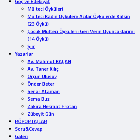
Göç ve Edebiyat
Mülteci Öyküleri
Mülteci Kadın Öyküleri: Acılar Öykülerde Kalsın
(23 Öykü)
Çocuk Mülteci Öyküleri: Geri Verin Oyuncaklarımı
(14 Öykü)
Şiir
Yazarlar
Av. Mahmut KAÇAN
Av. Taner Kılıç
Orçun Ulusoy
Önder Beter
Senar Ataman
Sema Buz
Zakira Hekmat Frotan
Zübeyit Gün
RÖPORTAJLAR
Soru&Cevap
Galeri