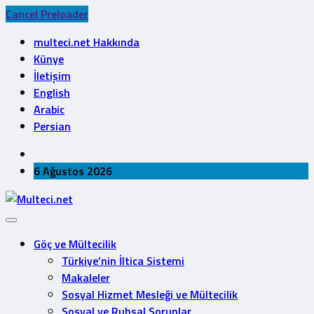
Cancel Preloader
multeci.net Hakkında
Künye
İletişim
English
Arabic
Persian
6 Ağustos 2026
Göç ve Mültecilik
Türkiye’nin İltica Sistemi
Makaleler
Sosyal Hizmet Mesleği ve Mültecilik
Sosyal ve Ruhsal Sorunlar