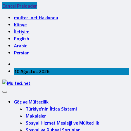
Cancel Preloader
multeci.net Hakkında
Künye
İletişim
English
Arabic
Persian
10 Ağustos 2026
Göç ve Mültecilik
Türkiye’nin İltica Sistemi
Makaleler
Sosyal Hizmet Mesleği ve Mültecilik
Sosyal ve Ruhsal Sorunlar