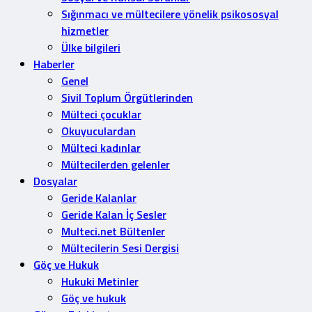
Sığınmacı ve mültecilere yönelik psikososyal
hizmetler
Ülke bilgileri
Haberler
Genel
Sivil Toplum Örgütlerinden
Mülteci çocuklar
Okuyuculardan
Mülteci kadınlar
Mültecilerden gelenler
Dosyalar
Geride Kalanlar
Geride Kalan İç Sesler
Multeci.net Bültenler
Mültecilerin Sesi Dergisi
Göç ve Hukuk
Hukuki Metinler
Göç ve hukuk