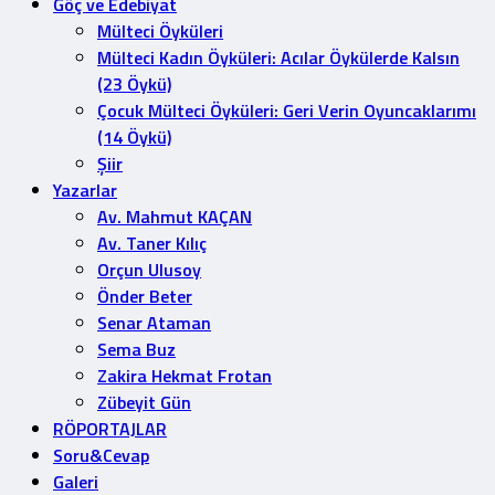
Göç ve Edebiyat
Mülteci Öyküleri
Mülteci Kadın Öyküleri: Acılar Öykülerde Kalsın
(23 Öykü)
Çocuk Mülteci Öyküleri: Geri Verin Oyuncaklarımı
(14 Öykü)
Şiir
Yazarlar
Av. Mahmut KAÇAN
Av. Taner Kılıç
Orçun Ulusoy
Önder Beter
Senar Ataman
Sema Buz
Zakira Hekmat Frotan
Zübeyit Gün
RÖPORTAJLAR
Soru&Cevap
Galeri