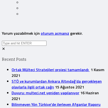
Yorum yazabilmek için
oturum açmanız
gerekir.
✕
Recent Posts
Ortak Mülteci Stratejileri projesi tamamlandı
1 Kasım
2021
STÖ ve kurumlardan Ankara Altındağ’da gerçekleşen
olaylarla ilgili ortak çağrı
15 Ağustos 2021
Duyuru: multeci.net yeniden yapılanıyor
16 Haziran
2021
Bilinmeyen Yön Türkiye’de ilerleyen Afganlar Raporu