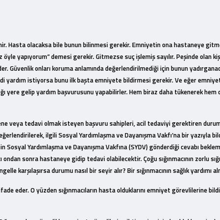
stenir. Hasta olacaksa bile bunun bilinmesi gerekir. Emniyetin ona hastaneye g
öyle yapıyorum” demesi gerekir. Gitmezse suç işlemiş sayılır. Peşinde olan kiş
der. Güvenlik onları koruma anlamında değerlendirilmediği için bunun yadırgana
akdi yardım istiyorsa bunu ilk başta emniyete bildirmesi gerekir. Ve eğer emniyet
ı yere gelip yardım başvurusunu yapabilirler. Hem biraz daha tükenerek hem 
 veya tedavi olmak isteyen başvuru sahipleri, acil tedaviyi gerektiren durumla
eğerlendirilerek, ilgili Sosyal Yardımlaşma ve Dayanışma Vakfı’na bir yazıyla bild
tin Sosyal Yardımlaşma ve Dayanışma Vakfına (SYDV) gönderdiği cevabı beklemes
ı ondan sonra hastaneye gidip tedavi olabilecektir. Çoğu sığınmacının zorlu sığ
lle karşılaşırsa durumu nasıl bir seyir alır? Bir sığınmacının sağlık yardımı al
ifade eder. O yüzden sığınmacıların hasta olduklarını emniyet görevlilerine bi