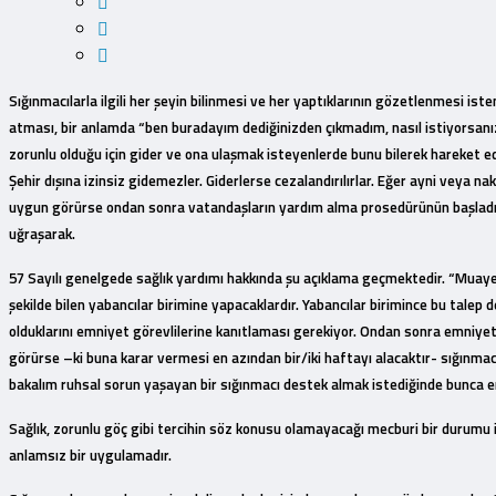
Sığınmacılarla ilgili her şeyin bilinmesi ve her yaptıklarının gözetlenmesi i
atması, bir anlamda “ben buradayım dediğinizden çıkmadım, nasıl istiyorsanız 
zorunlu olduğu için gider ve ona ulaşmak isteyenlerde bunu bilerek hareket e
Şehir dışına izinsiz gidemezler. Giderlerse cezalandırılırlar. Eğer ayni veya n
uygun görürse ondan sonra vatandaşların yardım alma prosedürünün başladığ
uğraşarak.
57 Sayılı genelgede sağlık yardımı hakkında şu açıklama geçmektedir. “Muayene
şekilde bilen yabancılar birimine yapacaklardır. Yabancılar birimince bu talep d
olduklarını emniyet görevlilerine kanıtlaması gerekiyor. Ondan sonra emniye
görürse –ki buna karar vermesi en azından bir/iki haftayı alacaktır- sığınmac
bakalım ruhsal sorun yaşayan bir sığınmacı destek almak istediğinde bunca enge
Sağlık, zorunlu göç gibi tercihin söz konusu olamayacağı mecburi bir durumu 
anlamsız bir uygulamadır.