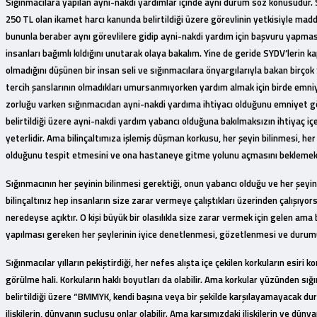
Sığınmacılara yapılan ayni-nakdi yardımlar içinde aynı durum söz konusudur. Sığı
250 TL olan ikamet harcı kanunda belirtildiği üzere görevlinin yetkisiyle ma
bununla beraber aynı görevlilere gidip ayni-nakdi yardım için başvuru yapmas
insanları bağımlı kıldığını unutarak olaya bakalım. Yine de geride SYDV’lerin 
olmadığını düşünen bir insan seli ve sığınmacılara önyargılarıyla bakan birçok
tercih şanslarının olmadıkları umursanmıyorken yardım almak için birde emniye
zorluğu varken sığınmacıdan ayni-nakdi yardıma ihtiyacı olduğunu emniyet gö
belirtildiği üzere ayni-nakdi yardım yabancı olduğuna bakılmaksızın ihtiyaç iç
yeterlidir. Ama bilinçaltımıza işlemiş düşman korkusu, her şeyin bilinmesi, 
olduğunu tespit etmesini ve ona hastaneye gitme yolunu açmasını beklemek, s
Sığınmacının her şeyinin bilinmesi gerektiği, onun yabancı olduğu ve her şeyin
bilinçaltınız hep insanların size zarar vermeye çalıştıkları üzerinden çalışıyo
neredeyse açıktır. O kişi büyük bir olasılıkla size zarar vermek için gelen ama
yapılması gereken her şeylerinin iyice denetlenmesi, gözetlenmesi ve durum
Sığınmacılar yılların pekiştirdiği, her nefes alışta içe çekilen korkuların esir
görülme hali. Korkuların haklı boyutları da olabilir. Ama korkular yüzünden sı
belirtildiği üzere “BMMYK, kendi başına veya bir şekilde karşılayamayacak d
ilişkilerin, dünyanın suçlusu onlar olabilir. Ama karşımızdaki ilişkilerin ve d