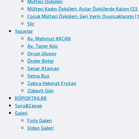
Mülteci Öyküleri
Mülteci Kadın Öyküleri: Acılar Öykülerde Kalsın (23
Çocuk Mülteci Öyküleri: Geri Verin Oyuncaklarımı (
Şiir
Yazarlar
Av. Mahmut KAÇAN
Av. Taner Kılıç
Orçun Ulusoy
Önder Beter
Senar Ataman
Sema Buz
Zakira Hekmat Frotan
Zübeyit Gün
RÖPORTAJLAR
Soru&Cevap
Galeri
Foto Galeri
Video Galeri