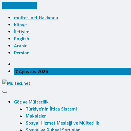
Cancel Preloader
multeci.net Hakkında
Künye
İletişim
English
Arabic
Persian
7 Ağustos 2026
Göç ve Mültecilik
Türkiye’nin İltica Sistemi
Makaleler
Sosyal Hizmet Mesleği ve Mültecilik
Sosyal ve Ruhsal Sorunlar