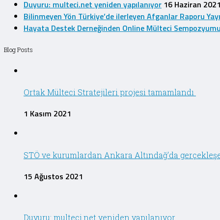
Duyuru: multeci.net yeniden yapılanıyor
16 Haziran 202
Bilinmeyen Yön Türkiye’de ilerleyen Afganlar Raporu Yay
Hayata Destek Derneğinden Online Mülteci Sempozyum
Blog Posts
Ortak Mülteci Stratejileri projesi tamamlandı
1 Kasım 2021
STÖ ve kurumlardan Ankara Altındağ’da gerçekleşen 
15 Ağustos 2021
Duyuru: multeci.net yeniden yapılanıyor