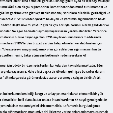
leri, onları ikna etmeleri gerekir. Bilindiği gibi 6 ayda bir kişi başı yaklaşık
 durumu kötü olan birçok sığınmacının ikamet harcından muaf tutulmaması ve
çözüm getirmekten gittikçe uzaklaşmasını, sorunlara süreklilik getirdiğini ve
er kalacaktır. SYDV’lerden yardım bekleyen ve yardımın sığınmacıların hakkı
dedim? Başka ülke mi yoktu? gibi bir çok soruyla zorunlu olarak geldikleri ve
dalar. Ve eğer badireleri aşmayı başarırlarsa yardım alabilirler. Yeterince
malarının hukuki dayanağı olan 3294 sayılı kanunun birinci maddesinde
nmacıların SYDV’lerden bizzat yardım talep etmeleri ve alabilmeleri için
r. Yoksa görevi asayişi sağlamak olan görevlilerden sığınmacının hasta
 gözetlenmesini, takip etmesini beklemek neden gereksin ki?
işmesi için büyük bir özen gösterilen korkulardan kaynaklanmaktadır. Eğer
önyargıyla yaşarsınız. Hele o kişi başka bir ülkeden gelmişse bu sefer durum
er” altında çaresiz görünerek size zarar veremeye çalışan biridir. Artık
ftan bu korkunun beslediği kaygı ve anlayışın eseri olarak ekonomik bir yük
 olmadıkları belli olana kadar onlara insani yardımın 57 sayılı genelgede de
arşımızdakinin masumiyetini kirletmemelidir. Kafamızda kurguladığımız
arımızla sığınmacıların masumiyetini kirletme yerine onları anlamaya çalışmak