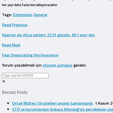
her şeyi daha fazla berraklaştıracaktır.
Tags
:
Extensions
General
Read Previous
Haziran ayı iltica verileri: 2215 gözaltı, 651 sınır dışı
Read Next
Fear Desecrating the Innocence
Yorum yazabilmek için
oturum açmanız
gerekir.
✕
Recent Posts
Ortak Mülteci Stratejileri projesi tamamlandı
1 Kasım 
STÖ ve kurumlardan Ankara Altındağ’da gerçekleşen olayla