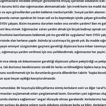
nmacıların öncelikle emniyet görevlilerine ihtiyaç içerisinde olduklarını izah etme
ddi durumu kötü olan sığınmacıdan alınmamaktadır. İşin ironik kısmı ise maddi
ı ve aynı görevlilerden yardım bekleme mecburiyetidir. Sosyal yardım alanının 
kapısında zaman aşındıran bir insan seli ve bu keşmekeşin içinde çalışan görevlil
 SYDV çalışanı. Bizim insanımız dururken neden ona verelim yardımı? Ben mi gel 
ti ikna etmek. Sığınmacılar zaten yardım almak için birçok badireyi aşmak zorun
revlisine kanıtlamasını beklemek çok mu gerekli bir uygulama? Hem SYDV çalış
erisinde olan herkese yapılır. Aslında işi uzatmaya hiç gerek yok. Bu madde sığı
her şeyin emniyet süzgecinden geçmesi gerektiği düşüncesi buna imkan tanımıyo
ığınmacıya yardım verilmesi için onu yetkilendirmek, sığınmacının her şeyini
in ince elenip sık dokunmasının gerektiği düşüncesi yılların pekiştirdiği ve pek
rsa, tek dostunuz kendinizseniz sürekli bir korku ve bilmediğiniz kişilere karşı 
 bunu sezdirmemek için bu durumlarda gururla dillendirilen tabirle “başka kisvel
un ayan beyan açıklığa kavuşturulmasıdır.
i konumundalar. Bir boyutuyla bilinçaltlarına sinmiş korkuların esiri ve diğer tara
ğınmacıları suçlamamak onları yargılamamak lazım. Durumları yani sığınmacı olup
urumda olanlara sağlanması” asgari düzeyde olması gerekendir. Korkularımız k
ünyanın suçlusu da aksine onların suçlu olduğunu söyleyen korku ve bilinç. Korkul