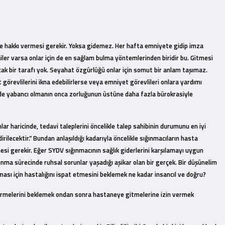
itme hakkı vermesi gerekir. Yoksa gidemez. Her hafta emniyete gidip imza
iler varsa onlar için de en sağlam bulma yöntemlerinden biridir bu. Gitmesi
cak bir tarafı yok. Seyahat özgürlüğü onlar için somut bir anlam taşımaz.
 görevlilerini ikna edebilirlerse veya emniyet görevlileri onlara yardımı
de yabancı olmanın onca zorluğunun üstüne daha fazla bürokrasiyle
r haricinde, tedavi taleplerini öncelikle talep sahibinin durumunu en iyi
irilecektir.” Bundan anlaşıldığı kadarıyla öncelikle sığınmacıların hasta
i gerekir. Eğer SYDV sığınmacının sağlık giderlerini karşılamayı uygun
ınma sürecinde ruhsal sorunlar yaşadığı aşikar olan bir gerçek. Bir düşünelim
ması için hastalığını ispat etmesini beklemek ne kadar insancıl ve doğru?
ldirmelerini beklemek ondan sonra hastaneye gitmelerine izin vermek