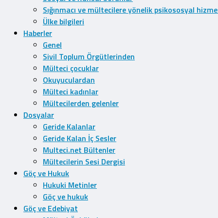
Sığınmacı ve mültecilere yönelik psikososyal hizme
Ülke bilgileri
Haberler
Genel
Sivil Toplum Örgütlerinden
Mülteci çocuklar
Okuyuculardan
Mülteci kadınlar
Mültecilerden gelenler
Dosyalar
Geride Kalanlar
Geride Kalan İç Sesler
Multeci.net Bültenler
Mültecilerin Sesi Dergisi
Göç ve Hukuk
Hukuki Metinler
Göç ve hukuk
Göç ve Edebiyat