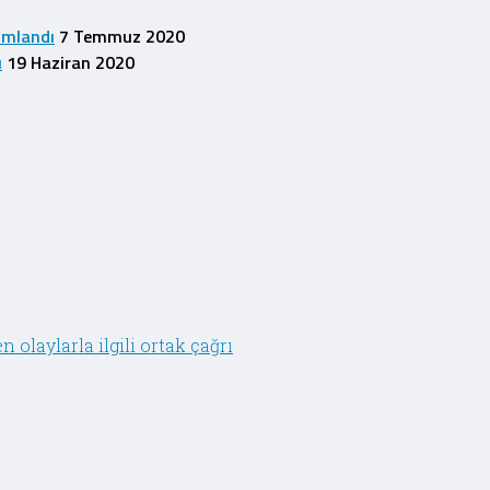
1
ımlandı
7 Temmuz 2020
u
19 Haziran 2020
olaylarla ilgili ortak çağrı