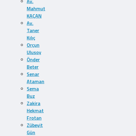
Av.
Mahmut
KAÇAN
Av.
Taner
Kılıç
Orçun
Ulusoy
Önder
Beter
Senar
Ataman
Sema
Buz
Zakira
Hekmat
Frotan
Zübeyit
Gün