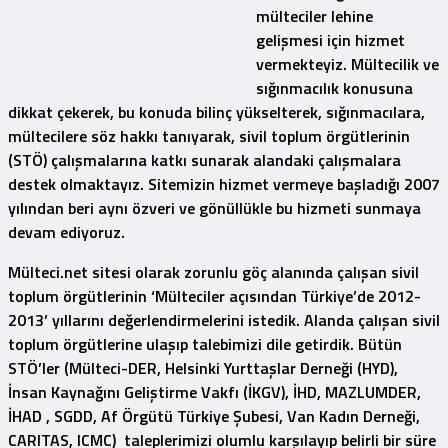
mülteciler lehine
gelişmesi için hizmet
vermekteyiz. Mültecilik ve
sığınmacılık konusuna
dikkat çekerek, bu konuda bilinç yükselterek, sığınmacılara,
mültecilere söz hakkı tanıyarak, sivil toplum örgütlerinin
(STÖ) çalışmalarına katkı sunarak alandaki çalışmalara
destek olmaktayız. Sitemizin hizmet vermeye başladığı 2007
yılından beri aynı özveri ve gönüllükle bu hizmeti sunmaya
devam ediyoruz.
Mülteci.net sitesi olarak zorunlu göç alanında çalışan sivil
toplum örgütlerinin ‘Mülteciler açısından Türkiye’de 2012-
2013’
yıllarını değerlendirmelerini istedik. Alanda çalışan sivil
toplum örgütlerine ulaşıp talebimizi dile getirdik. Bütün
STÖ’ler (Mülteci-DER, Helsinki Yurttaşlar Derneği (HYD),
İnsan Kaynağını Geliştirme Vakfı (İKGV), İHD, MAZLUMDER,
İHAD , SGDD, Af Örgütü Türkiye Şubesi, Van Kadın Derneği,
CARITAS, ICMC) taleplerimizi olumlu karşılayıp belirli bir süre