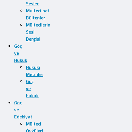
Sesler
Multeci.net
Bültenler
Mültecilerin
Sesi
Dergisi
Göç
ve
Hukuk
Hukuki
Metinler
Göç
ve
hukuk
Göç
ve
Edebiyat
Mülteci
Öyküleri