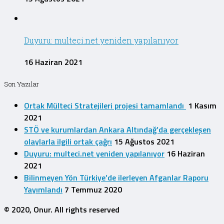
Duyuru: multeci.net yeniden yapılanıyor
16 Haziran 2021
Son Yazılar
Ortak Mülteci Stratejileri projesi tamamlandı
1 Kasım
2021
STÖ ve kurumlardan Ankara Altındağ’da gerçekleşen
olaylarla ilgili ortak çağrı
15 Ağustos 2021
Duyuru: multeci.net yeniden yapılanıyor
16 Haziran
2021
Bilinmeyen Yön Türkiye’de ilerleyen Afganlar Raporu
Yayımlandı
7 Temmuz 2020
© 2020, Onur. All rights reserved