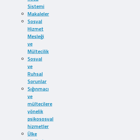
Sistemi
Makaleler
Sosyal
Hizmet
Mesleği
ve
Mültecilik
Sosyal
ve
Ruhsal
Sorunlar
Sığınmacı
ve
mültecilere
yönelik
psikososyal
hizmetler
Ülke