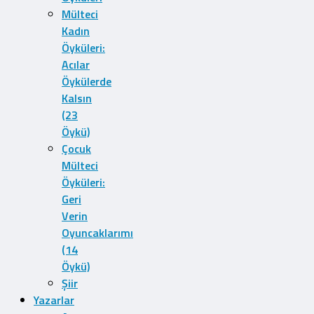
Mülteci
Kadın
Öyküleri:
Acılar
Öykülerde
Kalsın
(23
Öykü)
Çocuk
Mülteci
Öyküleri:
Geri
Verin
Oyuncaklarımı
(14
Öykü)
Şiir
Yazarlar