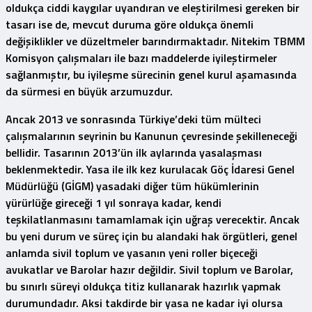
oldukça ciddi kaygılar uyandıran ve eleştirilmesi gereken bir
tasarı ise de, mevcut duruma göre oldukça önemli
değişiklikler ve düzeltmeler barındırmaktadır. Nitekim TBMM
Komisyon çalışmaları ile bazı maddelerde iyileştirmeler
sağlanmıştır, bu iyileşme sürecinin genel kurul aşamasında
da sürmesi en büyük arzumuzdur.
Ancak 2013 ve sonrasında Türkiye’deki tüm mülteci
çalışmalarının seyrinin bu Kanunun çevresinde şekilleneceği
bellidir. Tasarının 2013’ün ilk aylarında yasalaşması
beklenmektedir. Yasa ile ilk kez kurulacak
Göç İdaresi Genel
Müdürlüğü (GİGM)
yasadaki diğer tüm hükümlerinin
yürürlüğe gireceği 1 yıl sonraya kadar, kendi
teşkilatlanmasını tamamlamak için uğraş verecektir. Ancak
bu yeni durum ve süreç için bu alandaki hak örgütleri, genel
anlamda sivil toplum ve yasanın yeni roller biçeceği
avukatlar ve Barolar hazır değildir. Sivil toplum ve Barolar,
bu sınırlı süreyi oldukça titiz kullanarak hazırlık yapmak
durumundadır. Aksi takdirde bir yasa ne kadar iyi olursa