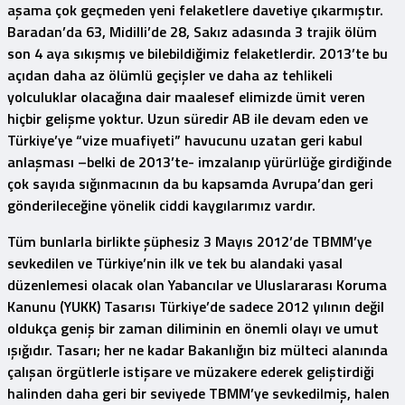
aşama çok geçmeden yeni felaketlere davetiye çıkarmıştır.
Baradan’da 63, Midilli’de 28, Sakız adasında 3 trajik ölüm
son 4 aya sıkışmış ve bilebildiğimiz felaketlerdir. 2013’te bu
açıdan daha az ölümlü geçişler ve daha az tehlikeli
yolculuklar olacağına dair maalesef elimizde ümit veren
hiçbir gelişme yoktur. Uzun süredir AB ile devam eden ve
Türkiye’ye “vize muafiyeti” havucunu uzatan geri kabul
anlaşması –belki de 2013’te- imzalanıp yürürlüğe girdiğinde
çok sayıda sığınmacının da bu kapsamda Avrupa’dan geri
gönderileceğine yönelik ciddi kaygılarımız vardır.
Tüm bunlarla birlikte şüphesiz 3 Mayıs 2012’de TBMM’ye
sevkedilen ve Türkiye’nin ilk ve tek bu alandaki yasal
düzenlemesi olacak olan
Yabancılar ve Uluslararası Koruma
Kanunu (YUKK) Tasarısı
Türkiye’de sadece 2012 yılının değil
oldukça geniş bir zaman diliminin en önemli olayı ve umut
ışığıdır. Tasarı; her ne kadar Bakanlığın biz mülteci alanında
çalışan örgütlerle istişare ve müzakere ederek geliştirdiği
halinden daha geri bir seviyede TBMM’ye sevkedilmiş, halen