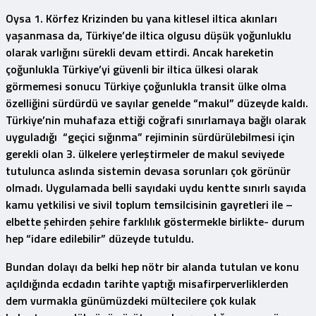
Oysa 1. Körfez Krizinden bu yana kitlesel iltica akınları
yaşanmasa da, Türkiye’de iltica olgusu düşük yoğunluklu
olarak varlığını sürekli devam ettirdi. Ancak hareketin
çoğunlukla Türkiye’yi güvenli bir iltica ülkesi olarak
görmemesi sonucu Türkiye çoğunlukla transit ülke olma
özelliğini sürdürdü ve sayılar genelde “makul” düzeyde kaldı.
Türkiye’nin muhafaza ettiği coğrafi sınırlamaya bağlı olarak
uyguladığı “geçici sığınma” rejiminin sürdürülebilmesi için
gerekli olan 3. ülkelere yerleştirmeler de makul seviyede
tutulunca aslında sistemin devasa sorunları çok görünür
olmadı. Uygulamada belli sayıdaki uydu kentte sınırlı sayıda
kamu yetkilisi ve sivil toplum temsilcisinin gayretleri ile –
elbette şehirden şehire farklılık göstermekle birlikte- durum
hep “idare edilebilir” düzeyde tutuldu.
Bundan dolayı da belki hep nötr bir alanda tutulan ve konu
açıldığında ecdadın tarihte yaptığı misafirperverliklerden
dem vurmakla günümüzdeki mültecilere çok kulak