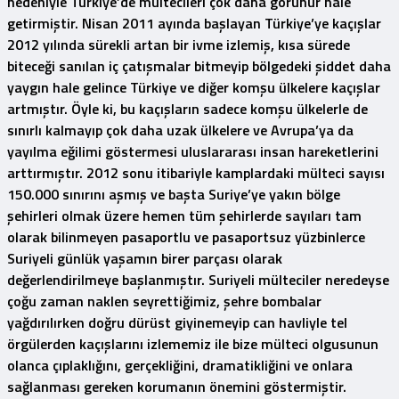
nedeniyle Türkiye’de mültecileri çok daha görünür hale
getirmiştir. Nisan 2011 ayında başlayan Türkiye’ye kaçışlar
2012 yılında sürekli artan bir ivme izlemiş, kısa sürede
biteceği sanılan iç çatışmalar bitmeyip bölgedeki şiddet daha
yaygın hale gelince Türkiye ve diğer komşu ülkelere kaçışlar
artmıştır. Öyle ki, bu kaçışların sadece komşu ülkelerle de
sınırlı kalmayıp çok daha uzak ülkelere ve Avrupa’ya da
yayılma eğilimi göstermesi uluslararası insan hareketlerini
arttırmıştır. 2012 sonu itibariyle kamplardaki mülteci sayısı
150.000 sınırını aşmış ve başta Suriye’ye yakın bölge
şehirleri olmak üzere hemen tüm şehirlerde sayıları tam
olarak bilinmeyen pasaportlu ve pasaportsuz yüzbinlerce
Suriyeli günlük yaşamın birer parçası olarak
değerlendirilmeye başlanmıştır. Suriyeli mülteciler neredeyse
çoğu zaman naklen seyrettiğimiz, şehre bombalar
yağdırılırken doğru dürüst giyinemeyip can havliyle tel
örgülerden kaçışlarını izlememiz ile bize mülteci olgusunun
olanca çıplaklığını, gerçekliğini, dramatikliğini ve onlara
sağlanması gereken korumanın önemini göstermiştir.