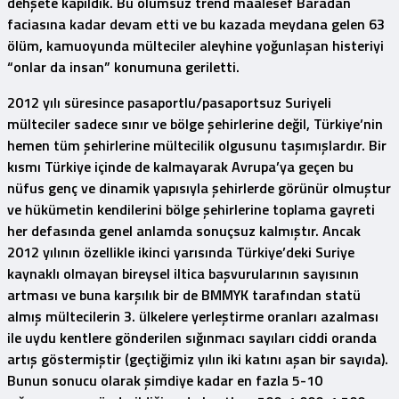
dehşete kapıldık. Bu olumsuz trend maalesef Baradan
faciasına kadar devam etti ve bu kazada meydana gelen 63
ölüm, kamuoyunda mülteciler aleyhine yoğunlaşan histeriyi
“onlar da insan” konumuna geriletti.
2012 yılı süresince pasaportlu/pasaportsuz Suriyeli
mülteciler sadece sınır ve bölge şehirlerine değil, Türkiye’nin
hemen tüm şehirlerine mültecilik olgusunu taşımışlardır. Bir
kısmı Türkiye içinde de kalmayarak Avrupa’ya geçen bu
nüfus genç ve dinamik yapısıyla şehirlerde görünür olmuştur
ve hükümetin kendilerini bölge şehirlerine toplama gayreti
her defasında genel anlamda sonuçsuz kalmıştır. Ancak
2012 yılının özellikle ikinci yarısında Türkiye’deki Suriye
kaynaklı olmayan bireysel iltica başvurularının sayısının
artması ve buna karşılık bir de BMMYK tarafından statü
almış mültecilerin 3. ülkelere yerleştirme oranları azalması
ile uydu kentlere gönderilen sığınmacı sayıları ciddi oranda
artış göstermiştir (geçtiğimiz yılın iki katını aşan bir sayıda).
Bunun sonucu olarak şimdiye kadar en fazla 5-10