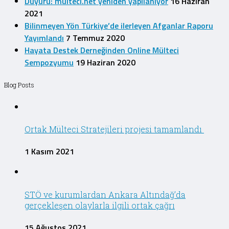
Duyuru: multeci.net yeniden yapılanıyor
16 Haziran
2021
Bilinmeyen Yön Türkiye’de ilerleyen Afganlar Raporu
Yayımlandı
7 Temmuz 2020
Hayata Destek Derneğinden Online Mülteci
Sempozyumu
19 Haziran 2020
Blog Posts
Ortak Mülteci Stratejileri projesi tamamlandı
1 Kasım 2021
STÖ ve kurumlardan Ankara Altındağ’da
gerçekleşen olaylarla ilgili ortak çağrı
15 Ağustos 2021