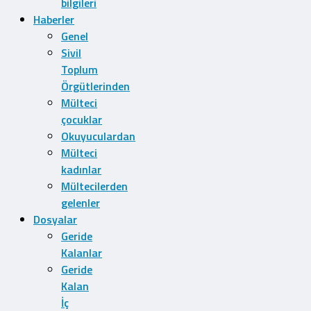
bilgileri
Haberler
Genel
Sivil
Toplum
Örgütlerinden
Mülteci
çocuklar
Okuyuculardan
Mülteci
kadınlar
Mültecilerden
gelenler
Dosyalar
Geride
Kalanlar
Geride
Kalan
İç