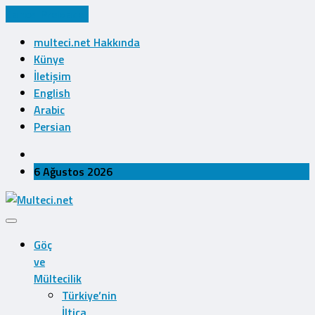
Cancel Preloader
multeci.net Hakkında
Künye
İletişim
English
Arabic
Persian
6 Ağustos 2026
Göç
ve
Mültecilik
Türkiye’nin
İltica