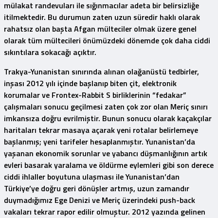
mülakat randevuları ile sığınmacılar adeta bir belirsizliğe
itilmektedir. Bu durumun zaten uzun süredir haklı olarak
rahatsız olan başta Afgan mülteciler olmak üzere genel
olarak tüm mültecileri önümüzdeki dönemde çok daha ciddi
sıkıntılara sokacağı açıktır.
Trakya-Yunanistan sınırında alınan olağanüstü tedbirler,
inşası 2012 yılı içinde başlanıp biten çit, elektronik
korumalar ve Frontex-Rabbit S birliklerinin “fedakar”
çalışmaları sonucu geçilmesi zaten çok zor olan Meriç sınırı
imkansıza doğru evrilmiştir. Bunun sonucu olarak kaçakçılar
haritaları tekrar masaya açarak yeni rotalar belirlemeye
başlanmış; yeni tarifeler hesaplanmıştır. Yunanistan’da
yaşanan ekonomik sorunlar ve yabancı düşmanlığının artık
evleri basarak yaralama ve öldürme eylemleri gibi son derece
ciddi ihlaller boyutuna ulaşması ile Yunanistan’dan
Türkiye’ye doğru geri dönüşler artmış, uzun zamandır
duymadığımız Ege Denizi ve Meriç üzerindeki push-back
vakaları tekrar rapor edilir olmuştur. 2012 yazında gelinen