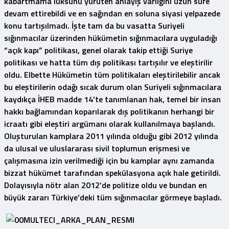
kabartmama lüksünü yürüten anlayış varlığını uzun süre
devam ettirebildi ve en sağından en soluna siyasi yelpazede
konu tartışılmadı. İşte tam da bu vasatta Suriyeli
sığınmacılar üzerinden hükümetin sığınmacılara uyguladığı
“açık kapı” politikası, genel olarak takip ettiği Suriye
politikası ve hatta tüm dış politikası tartışılır ve eleştirilir
oldu. Elbette Hükümetin tüm politikaları eleştirilebilir ancak
bu eleştirilerin odağı sıcak durum olan Suriyeli sığınmacılara
kaydıkça İHEB madde 14’te tanımlanan hak, temel bir insan
hakkı bağlamından koparılarak dış politikanın herhangi bir
icraatı gibi eleştiri argümanı olarak kullanılmaya başlandı.
Oluşturulan kamplara 2011 yılında olduğu gibi 2012 yılında
da ulusal ve uluslararası sivil toplumun erişmesi ve
çalışmasına izin verilmediği için bu kamplar aynı zamanda
bizzat hükümet tarafından spekülasyona açık hale getirildi.
Dolayısıyla nötr alan 2012’de politize oldu ve bundan en
büyük zararı Türkiye’deki tüm sığınmacılar görmeye başladı.