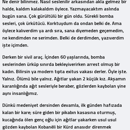
Ne denir bilinmez. Nasıl seslenilir arkasından akla gelmez bir
halde, kaldım kalakaldım öylece. Yazmayacaktım aslında
bugün sana. Çok gürültülü bir gün oldu. Sürekli bomba
sesleri, çok ürkütücü. Korktuydum da ondan belki de. Ama
öylece kalıverdim ya ardı sıra, sana diyemeden geçemedim,
ne kendimden ne serimden. Belki de derdimden, yazıverdim
işte içimden.
Derken bir sivil araç. İçinden 60 yaşlarında, bomba
seslerinden ürküp sınırda bekleyiverirken arrest olmuş bir
kadın. Bilirsin ya modern tıpta exitus vakası derler. Öyle işte.
Yalnız. Ölümü bile yalnız. Ağıtlar yakan 2 küçük kız. Akşamın
karanlığında ağıt sesleriyle beraber, gözlerden kaybolan yine
aynı insanlığımız.
Dünkü medeniyet dersinden devamla, ilk günden hafızada
kalan bir kare; süre giden bir pikabın kasasına oturmuş,
kucağında ölen genç oğlu için ağıtlar yakarken usul usul
gözden kaybolan Kobanêli bir Kürd anasıdır direnmek