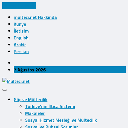
Cancel Preloader
multeci.net Hakkında
Künye
İletişim
English
Arabic
Persian
7 Ağustos 2026
Göç ve Mültecilik
Türkiye’nin İltica Sistemi
Makaleler
Sosyal Hizmet Mesleği ve Mültecilik
Sosyal ve Ruhsal Sorunlar