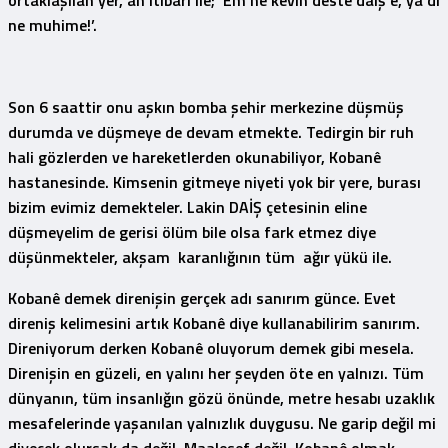
ne muhime!’.
Son 6 saattir onu aşkın bomba şehir merkezine düşmüş
durumda ve düşmeye de devam etmekte. Tedirgin bir ruh
hali gözlerden ve hareketlerden okunabiliyor, Kobanê
hastanesinde. Kimsenin gitmeye niyeti yok bir yere, burası
bizim evimiz demekteler. Lakin DAİŞ çetesinin eline
düşmeyelim de gerisi ölüm bile olsa fark etmez diye
düşünmekteler, akşam karanlığının tüm ağır yükü ile.
Kobanê demek direnişin gerçek adı sanırım günce. Evet
direniş kelimesini artık Kobanê diye kullanabilirim sanırım.
Direniyorum derken Kobanê oluyorum demek gibi mesela.
Direnişin en güzeli, en yalını her şeyden öte en yalnızı. Tüm
dünyanın, tüm insanlığın gözü önünde, metre hesabı uzaklık
mesafelerinde yaşanılan yalnızlık duygusu. Ne garip değil mi
diyecek olursak da değil. Maalesef değil. Kobanê olmak