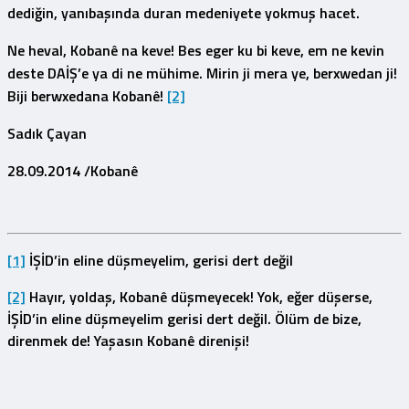
dediğin, yanıbaşında duran medeniyete yokmuş hacet.
Ne heval, Kobanê na keve! Bes eger ku bi keve, em ne kevin
deste DAİŞ’e ya di ne mühime. Mirin ji mera ye, berxwedan ji!
Biji berwxedana Kobanê!
[2]
Sadık Çayan
28.09.2014 /Kobanê
[1]
İŞİD’in eline düşmeyelim, gerisi dert değil
[2]
Hayır, yoldaş, Kobanê düşmeyecek! Yok, eğer düşerse,
İŞİD’in eline düşmeyelim gerisi dert değil. Ölüm de bize,
direnmek de! Yaşasın Kobanê direnişi!