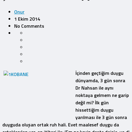
Onur
1 Ekim 2014
No Comments
İçinden geçtiğim duygu
dünyamda, 3 gün sonra
Dr Nahsan ile aynı
noktaya gelmem ne garip
değil mi? İlk gün
hissettiğim duygu
yarılması ile 3 gün sonra
duyguda oluşan ortak ruh hali. Evet maalesef duygu da
ortaklaşılan yer, an itibari ile; ‘Em ne kevin deste daiş’e, ya di