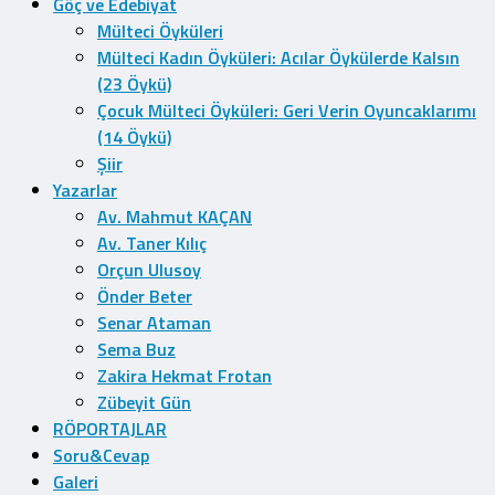
Göç ve Edebiyat
Mülteci Öyküleri
Mülteci Kadın Öyküleri: Acılar Öykülerde Kalsın
(23 Öykü)
Çocuk Mülteci Öyküleri: Geri Verin Oyuncaklarımı
(14 Öykü)
Şiir
Yazarlar
Av. Mahmut KAÇAN
Av. Taner Kılıç
Orçun Ulusoy
Önder Beter
Senar Ataman
Sema Buz
Zakira Hekmat Frotan
Zübeyit Gün
RÖPORTAJLAR
Soru&Cevap
Galeri