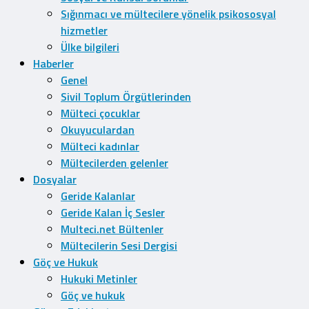
Sığınmacı ve mültecilere yönelik psikososyal
hizmetler
Ülke bilgileri
Haberler
Genel
Sivil Toplum Örgütlerinden
Mülteci çocuklar
Okuyuculardan
Mülteci kadınlar
Mültecilerden gelenler
Dosyalar
Geride Kalanlar
Geride Kalan İç Sesler
Multeci.net Bültenler
Mültecilerin Sesi Dergisi
Göç ve Hukuk
Hukuki Metinler
Göç ve hukuk