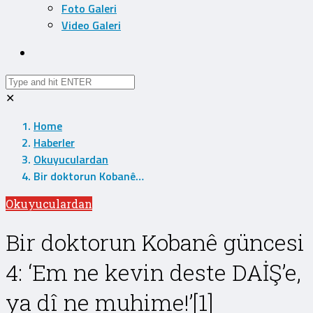
Foto Galeri
Video Galeri
✕
Home
Haberler
Okuyuculardan
Bir doktorun Kobanê…
Okuyuculardan
Bir doktorun Kobanê güncesi
4: ‘Em ne kevin deste DAİŞ’e,
ya dî ne muhime!’[1]