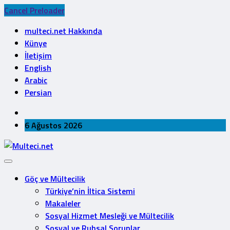
Cancel Preloader
multeci.net Hakkında
Künye
İletişim
English
Arabic
Persian
6 Ağustos 2026
Göç ve Mültecilik
Türkiye’nin İltica Sistemi
Makaleler
Sosyal Hizmet Mesleği ve Mültecilik
Sosyal ve Ruhsal Sorunlar