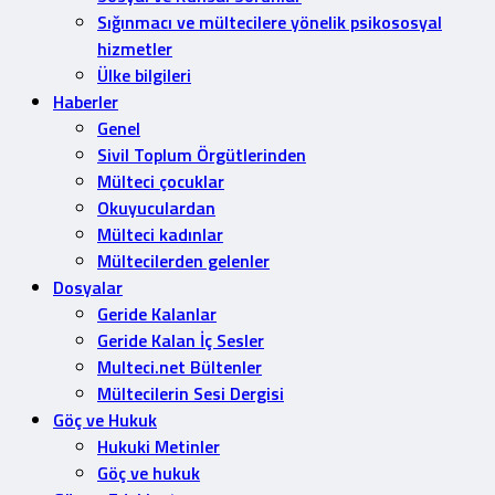
Sığınmacı ve mültecilere yönelik psikososyal
hizmetler
Ülke bilgileri
Haberler
Genel
Sivil Toplum Örgütlerinden
Mülteci çocuklar
Okuyuculardan
Mülteci kadınlar
Mültecilerden gelenler
Dosyalar
Geride Kalanlar
Geride Kalan İç Sesler
Multeci.net Bültenler
Mültecilerin Sesi Dergisi
Göç ve Hukuk
Hukuki Metinler
Göç ve hukuk