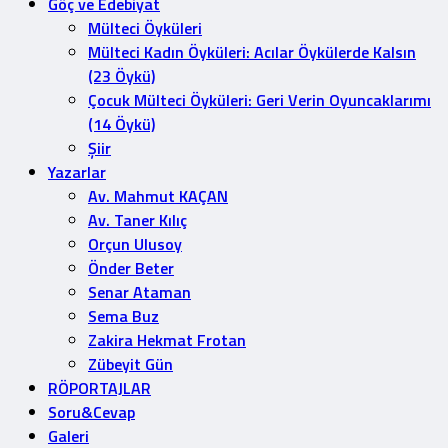
Göç ve Edebiyat
Mülteci Öyküleri
Mülteci Kadın Öyküleri: Acılar Öykülerde Kalsın
(23 Öykü)
Çocuk Mülteci Öyküleri: Geri Verin Oyuncaklarımı
(14 Öykü)
Şiir
Yazarlar
Av. Mahmut KAÇAN
Av. Taner Kılıç
Orçun Ulusoy
Önder Beter
Senar Ataman
Sema Buz
Zakira Hekmat Frotan
Zübeyit Gün
RÖPORTAJLAR
Soru&Cevap
Galeri