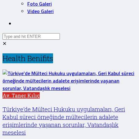
Foto Galeri
Video Galeri
✕
Health Benifits
Av. Taner Kılıç
Türkiye’de Mülteci Hukuku uygulamaları, Geri
Kabul süreci örneğinde mültecilerin adalete
erişimlerinde yaşanan sorunlar, Vatandaşlık
meselesi