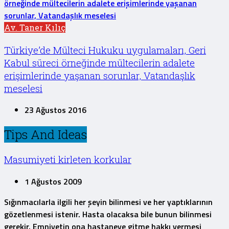
Av. Taner Kılıç
Türkiye’de Mülteci Hukuku uygulamaları, Geri
Kabul süreci örneğinde mültecilerin adalete
erişimlerinde yaşanan sorunlar, Vatandaşlık
meselesi
23 Ağustos 2016
Tips And Ideas
Masumiyeti kirleten korkular
1 Ağustos 2009
Sığınmacılarla ilgili her şeyin bilinmesi ve her yaptıklarının
gözetlenmesi istenir. Hasta olacaksa bile bunun bilinmesi
gerekir. Emniyetin ona hastaneye gitme hakkı vermesi