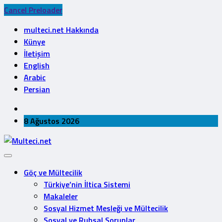
Cancel Preloader
multeci.net Hakkında
Künye
İletişim
English
Arabic
Persian
8 Ağustos 2026
Göç ve Mültecilik
Türkiye’nin İltica Sistemi
Makaleler
Sosyal Hizmet Mesleği ve Mültecilik
Sosyal ve Ruhsal Sorunlar