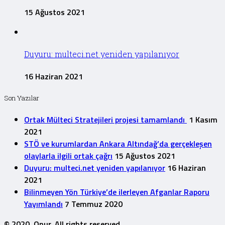
15 Ağustos 2021
Duyuru: multeci.net yeniden yapılanıyor
16 Haziran 2021
Son Yazılar
Ortak Mülteci Stratejileri projesi tamamlandı
1 Kasım
2021
STÖ ve kurumlardan Ankara Altındağ’da gerçekleşen
olaylarla ilgili ortak çağrı
15 Ağustos 2021
Duyuru: multeci.net yeniden yapılanıyor
16 Haziran
2021
Bilinmeyen Yön Türkiye’de ilerleyen Afganlar Raporu
Yayımlandı
7 Temmuz 2020
© 2020, Onur. All rights reserved