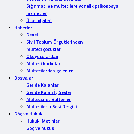
Sığınmacı ve mültecilere yönelik psikososyal
hizmetler
Ülke bilgileri
Haberler
Genel
Sivil Toplum Örgütlerinden
Mülteci çocuklar
Okuyuculardan
Mülteci kadınlar
Mültecilerden gelenler
Dosyalar
Geride Kalanlar
Geride Kalan İç Sesler
Multeci.net Bültenler
Mültecilerin Sesi Dergisi
Göç ve Hukuk
Hukuki Metinler
Göç ve hukuk