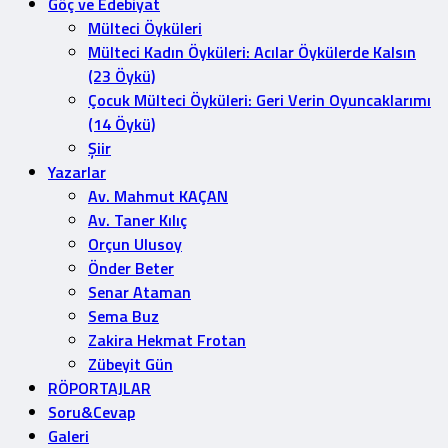
Göç ve Edebiyat
Mülteci Öyküleri
Mülteci Kadın Öyküleri: Acılar Öykülerde Kalsın
(23 Öykü)
Çocuk Mülteci Öyküleri: Geri Verin Oyuncaklarımı
(14 Öykü)
Şiir
Yazarlar
Av. Mahmut KAÇAN
Av. Taner Kılıç
Orçun Ulusoy
Önder Beter
Senar Ataman
Sema Buz
Zakira Hekmat Frotan
Zübeyit Gün
RÖPORTAJLAR
Soru&Cevap
Galeri