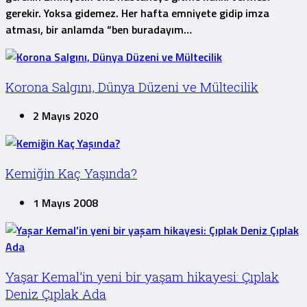
gerekir. Yoksa gidemez. Her hafta emniyete gidip imza
atması, bir anlamda “ben buradayım…
Korona Salgını, Dünya Düzeni ve Mültecilik
2 Mayıs 2020
Kemiğin Kaç Yaşında?
1 Mayıs 2008
Yaşar Kemal’in yeni bir yaşam hikayesi: Çıplak
Deniz Çıplak Ada