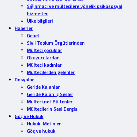
Sığınmacı ve mültecilere yönelik psikososyal
hizmetler
Ülke bilgileri
Haberler
Genel
Sivil Toplum Örgütlerinden
Mülteci çocuklar
Okuyuculardan
Mülteci kadınlar
Mültecilerden gelenler
Dosyalar
Geride Kalanlar
Geride Kalan İç Sesler
Multeci.net Bültenler
Mültecilerin Sesi Dergisi
Göç ve Hukuk
Hukuki Metinler
Göç ve hukuk