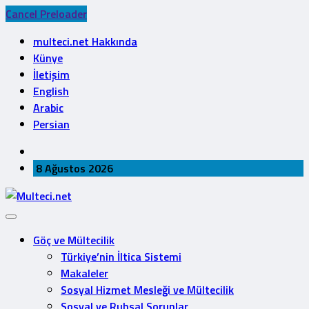
Cancel Preloader
multeci.net Hakkında
Künye
İletişim
English
Arabic
Persian
8 Ağustos 2026
Göç ve Mültecilik
Türkiye’nin İltica Sistemi
Makaleler
Sosyal Hizmet Mesleği ve Mültecilik
Sosyal ve Ruhsal Sorunlar