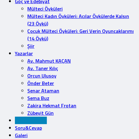
Göç ve Edebiyat
Mülteci Öyküleri
Mülteci Kadın Öyküleri: Acılar Öykülerde Kalsın
(23 Öykü)
Çocuk Mülteci Öyküleri: Geri Verin Oyuncaklarımı
(14 Öykü)
Şiir
Yazarlar
Av. Mahmut KAÇAN
Av. Taner Kılıç
Orçun Ulusoy
Önder Beter
Senar Ataman
Sema Buz
Zakira Hekmat Frotan
Zübeyit Gün
RÖPORTAJLAR
Soru&Cevap
Galeri