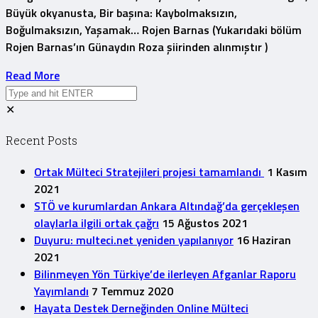
Büyük okyanusta, Bir başına: Kaybolmaksızın,
Boğulmaksızın, Yaşamak… Rojen Barnas (Yukarıdaki bölüm
Rojen Barnas’ın Günaydın Roza şiirinden alınmıştır )
Read More
✕
Recent Posts
Ortak Mülteci Stratejileri projesi tamamlandı
1 Kasım
2021
STÖ ve kurumlardan Ankara Altındağ’da gerçekleşen
olaylarla ilgili ortak çağrı
15 Ağustos 2021
Duyuru: multeci.net yeniden yapılanıyor
16 Haziran
2021
Bilinmeyen Yön Türkiye’de ilerleyen Afganlar Raporu
Yayımlandı
7 Temmuz 2020
Hayata Destek Derneğinden Online Mülteci