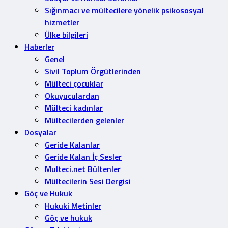
Sığınmacı ve mültecilere yönelik psikososyal
hizmetler
Ülke bilgileri
Haberler
Genel
Sivil Toplum Örgütlerinden
Mülteci çocuklar
Okuyuculardan
Mülteci kadınlar
Mültecilerden gelenler
Dosyalar
Geride Kalanlar
Geride Kalan İç Sesler
Multeci.net Bültenler
Mültecilerin Sesi Dergisi
Göç ve Hukuk
Hukuki Metinler
Göç ve hukuk