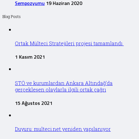
Sempozyumu
19 Haziran 2020
Blog Posts
Ortak Mülteci Stratejileri projesi tamamlandı
1 Kasım 2021
STÖ ve kurumlardan Ankara Altındağ’da
gerçekleşen olaylarla ilgili ortak çağrı
15 Ağustos 2021
Duyuru: multeci.net yeniden yapılanıyor