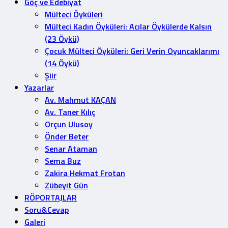
Göç ve Edebiyat
Mülteci Öyküleri
Mülteci Kadın Öyküleri: Acılar Öykülerde Kalsın
(23 Öykü)
Çocuk Mülteci Öyküleri: Geri Verin Oyuncaklarımı
(14 Öykü)
Şiir
Yazarlar
Av. Mahmut KAÇAN
Av. Taner Kılıç
Orçun Ulusoy
Önder Beter
Senar Ataman
Sema Buz
Zakira Hekmat Frotan
Zübeyit Gün
RÖPORTAJLAR
Soru&Cevap
Galeri