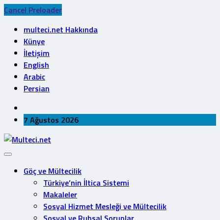
Cancel Preloader
multeci.net Hakkında
Künye
İletişim
English
Arabic
Persian
7 Ağustos 2026
Göç ve Mültecilik
Türkiye’nin İltica Sistemi
Makaleler
Sosyal Hizmet Mesleği ve Mültecilik
Sosyal ve Ruhsal Sorunlar