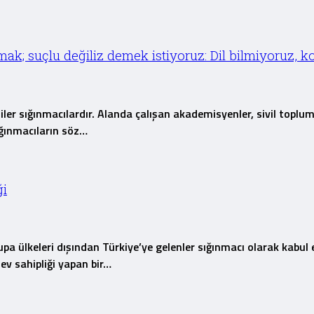
atmak; suçlu değiliz demek istiyoruz: Dil bilmiyoruz, 
ler sığınmacılardır. Alanda çalışan akademisyenler, sivil toplum 
Sığınmacıların söz…
ği
upa ülkeleri dışından Türkiye’ye gelenler sığınmacı olarak kabul
ev sahipliği yapan bir…