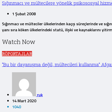
Sığınmacı ve mültecilere yönelik psikososyal hizme
1 Şubat 2008
Sığınmacı ve mülteciler ülkelerinden kaçış süreçlerinde ve sığın
yanı sıra köken ülkelerindeki statü, ilişki ve kaynaklarını yit
Watch Now
RÖPORTAJLAR
“Bu bir dayanışma değil, mültecileri kullanma” Afgan
ruk
14 Mart 2020
1040