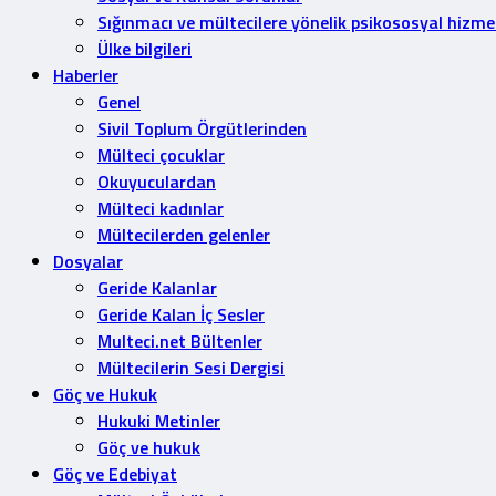
Sığınmacı ve mültecilere yönelik psikososyal hizme
Ülke bilgileri
Haberler
Genel
Sivil Toplum Örgütlerinden
Mülteci çocuklar
Okuyuculardan
Mülteci kadınlar
Mültecilerden gelenler
Dosyalar
Geride Kalanlar
Geride Kalan İç Sesler
Multeci.net Bültenler
Mültecilerin Sesi Dergisi
Göç ve Hukuk
Hukuki Metinler
Göç ve hukuk
Göç ve Edebiyat