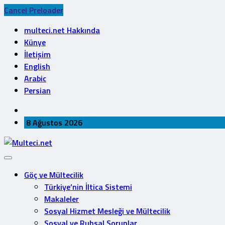
Cancel Preloader
multeci.net Hakkında
Künye
İletişim
English
Arabic
Persian
8 Ağustos 2026
Göç ve Mültecilik
Türkiye’nin İltica Sistemi
Makaleler
Sosyal Hizmet Mesleği ve Mültecilik
Sosyal ve Ruhsal Sorunlar