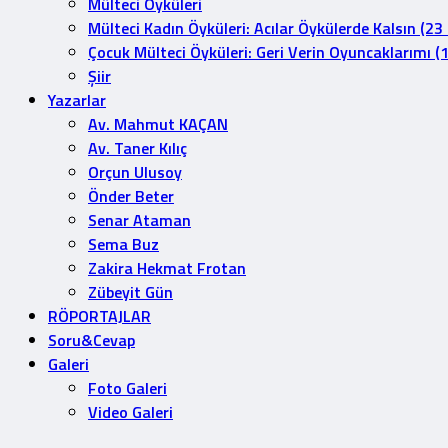
Mülteci Öyküleri
Mülteci Kadın Öyküleri: Acılar Öykülerde Kalsın (23
Çocuk Mülteci Öyküleri: Geri Verin Oyuncaklarımı (
Şiir
Yazarlar
Av. Mahmut KAÇAN
Av. Taner Kılıç
Orçun Ulusoy
Önder Beter
Senar Ataman
Sema Buz
Zakira Hekmat Frotan
Zübeyit Gün
RÖPORTAJLAR
Soru&Cevap
Galeri
Foto Galeri
Video Galeri