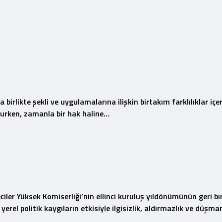
irlikte şekli ve uygulamalarına ilişkin birtakım farklılıklar içer
ulurken, zamanla bir hak haline…
ciler Yüksek Komiserliği’nin ellinci kuruluş yıldönümünün geri 
erel politik kaygıların etkisiyle ilgisizlik, aldırmazlık ve düşma