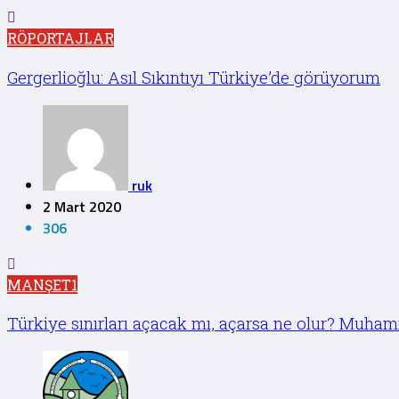
RÖPORTAJLAR
Gergerlioğlu: Asıl Sıkıntıyı Türkiye’de görüyorum
ruk
2 Mart 2020
306
MANŞET1
Türkiye sınırları açacak mı, açarsa ne olur? Muham