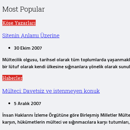
Most Popular
Köşe Yazarları
Sitenin Anlamı Üzerine
30 Ekim 2007
Mültecilik olgusu, tarihsel olarak tüm toplumlarda yaşanmakla b
bir lütuf olarak kendi ülkesine sığınanlara yönelik olarak sun
Haberler
Mülteci: Davetsiz ve istenmeyen konuk
5 Aralık 2007
İnsan Haklarını İzleme Örgütüne göre Birleşmiş Milletler Mülte
karşın, hükümetlerin mülteci ve sığınmacılara karşı tutumları, y